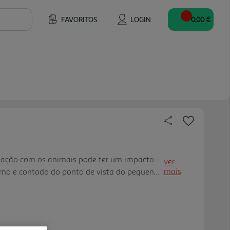
FAVORITOS
LOGIN
0,00 €
relação com os animais pode ter um impacto
ver
mais
erno e contado do ponto de vista do pequeno
identificarem-se com a narrativa; História na
vários títul os do Gato Bob; Os livros sobre
 tido desempenhos muito interessantes."