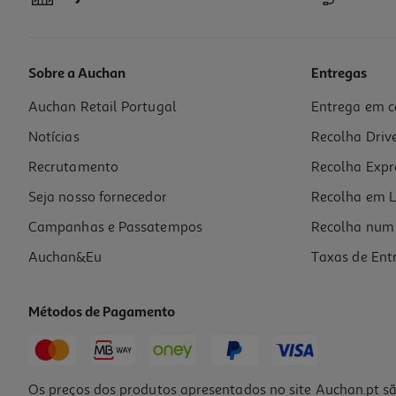
Sobre a Auchan
Entregas
Auchan Retail Portugal
Entrega em c
Livro Isto Começa Aqui: Edição De Colecionador Colleen Hoover
Notícias
Recolha Driv
19.76 €/un
21,95 €
PVP de editor
Recrutamento
Recolha Expr
19,76 €
Seja nosso fornecedor
Recolha em L
Campanhas e Passatempos
Recolha num 
Auchan&Eu
Taxas de Ent
Métodos de Pagamento
-10%
Os preços dos produtos apresentados no site Auchan.pt sã