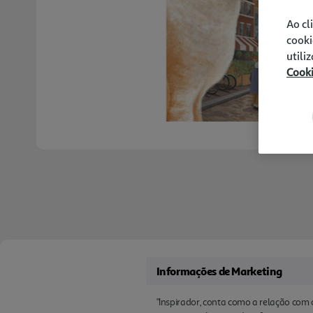
Ao cl
cooki
utili
Cook
Informações de Marketing
"Inspirador, conta como a relação com 