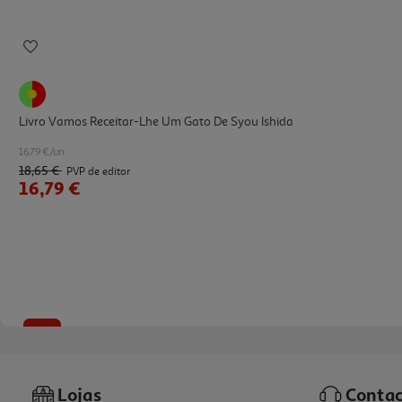
Livro Vamos Receitar-Lhe Um Gato De Syou Ishida
16.79 €/un
18,65 €
PVP de editor
16,79 €
-10%
Lojas
Contac