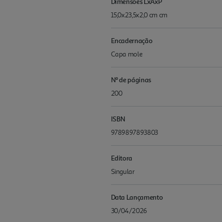
Dimensões LxAxP
15,0x23,5x2,0 cm cm
Encadernação
Capa mole
Nº de páginas
200
ISBN
9789897893803
Editora
Singular
Data Lançamento
30/04/2026