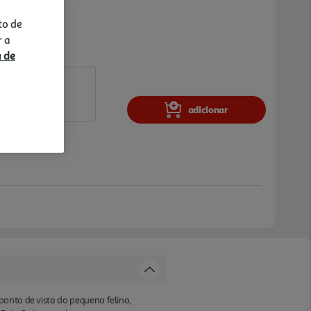
to de
r a
a de
adicionar
ponto de vista do pequeno felino,