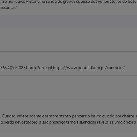
om a narrativa; História na senda do grande sucesso dos vários títul os do Gato 
essantes."
, 365 4099-023 Porto Portugal https://www.portoeditora.pt/contactos"
Curioso, independente e sempre atento, percorre o bairro guiado por cheiros
a perda devastadora, a sua presença terna e silenciosa revela-se uma âncora