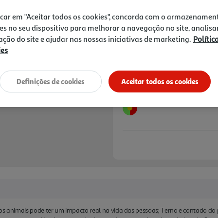
16,65 €
PVP de editor
14,99 €
icar em "Aceitar todos os cookies", concorda com o armazenamen
es no seu dispositivo para melhorar a navegação no site, analisa
Notas de preparação
zação do site e ajudar nas nossas iniciativas de marketing.
Polític
ies
Definições de cookies
Aceitar todos os cookies
os animais pode ter um impacto real na vida das pessoas; Terno e contado do 