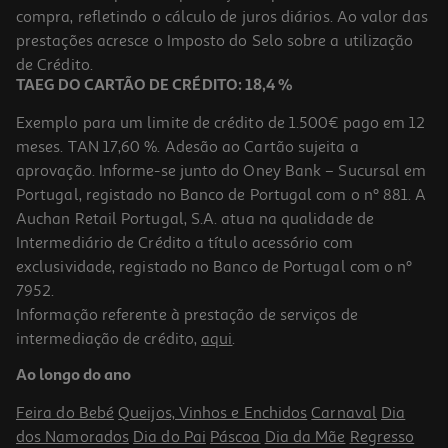
compra, refletindo o cálculo de juros diários. Ao valor das
prestações acresce o Imposto do Selo sobre a utilização
de Crédito.
TAEG DO CARTÃO DE CRÉDITO: 18,4 %
Exemplo para um limite de crédito de 1.500€ pago em 12
meses. TAN 17,60 %. Adesão ao Cartão sujeita a
aprovação. Informe-se junto do Oney Bank – Sucursal em
Portugal, registado no Banco de Portugal com o nº 881. A
Auchan Retail Portugal, S.A. atua na qualidade de
Intermediário de Crédito a título acessório com
exclusividade, registado no Banco de Portugal com o nº
7952.
Informação referente à prestação de serviços de
intermediação de crédito,
aqui
.
Ao longo do ano
Feira do Bebé
Queijos, Vinhos e Enchidos
Carnaval
Dia
dos Namorados
Dia do Pai
Páscoa
Dia da Mãe
Regresso