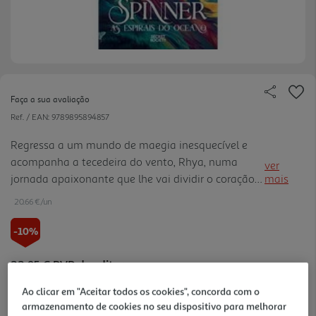
Faça a sua avaliação
Ref. / EAN:
9789895894857
Regressa a um mundo de maegia inesquecível e
acompanha a tecedeira do vento, Rhya, numa
ver
jornada apaixonante que lhe vai dividir o coração
mais
em dois.
20.66 €/un
-10%
22,95 €
PVP de editor
20,66 €
Ao clicar em "Aceitar todos os cookies", concorda com o
armazenamento de cookies no seu dispositivo para melhorar
Notas de preparação