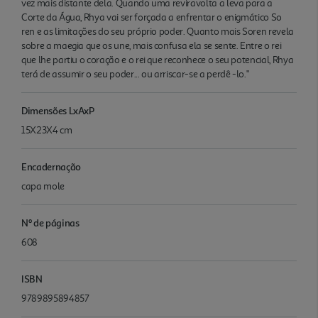
vez mais distante dela. Quando uma reviravolta a leva para a
Corte da Água, Rhya vai ser forçada a enfrentar o enigmático So
ren e as limitações do seu próprio poder. Quanto mais Soren revela
sobre a maegia que os une, mais confusa ela se sente. Entre o rei
que lhe partiu o coração e o rei que reconhece o seu potencial, Rhya
terá de assumir o seu poder... ou arriscar-se a perdê -lo."
Dimensões LxAxP
15X23X4 cm
Encadernação
capa mole
Nº de páginas
608
ISBN
9789895894857