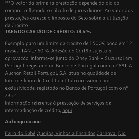
Livro Confissões Proibidas De Rosa Lucas
***O valor da primeira prestação depende do dia da
compra, refletindo o cálculo de juros diários. Ao valor das
17.51 €/un
prestações acresce o Imposto do Selo sobre a utilização
19,45 €
PVP de editor
17,51 €
de Crédito.
TAEG DO CARTÃO DE CRÉDITO: 18,4 %
Exemplo para um limite de crédito de 1.500€ pago em 12
meses. TAN 17,60 %. Adesão ao Cartão sujeita a
aprovação. Informe-se junto do Oney Bank – Sucursal em
Portugal, registado no Banco de Portugal com o nº 881. A
Auchan Retail Portugal, S.A. atua na qualidade de
Intermediário de Crédito a título acessório com
-10%
exclusividade, registado no Banco de Portugal com o nº
7952.
Informação referente à prestação de serviços de
intermediação de crédito,
aqui
.
Livro Uma Doce Vingança De Catharina Maura
Ao longo do ano
17.51 €/un
19,45 €
PVP de editor
Feira do Bebé
Queijos, Vinhos e Enchidos
Carnaval
Dia
17,51 €