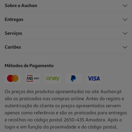
Sobre a Auchan
Entregas
-10%
Serviços
Cartões
Livro Professor Quebrámos As Regras De Catharina Maura
17.51 €/un
Métodos de Pagamento
19,45 €
PVP de editor
17,51 €
Os preços dos produtos apresentados no site Auchan.pt
são os praticados nas compras online. Antes do registo e
autenticação do cliente os preços apresentados servem
apenas como referência e são os praticados para entregas
e recolhas no código postal 2650-435 Amadora. Após o
login e em função da proximidade e do código postal,
-10%