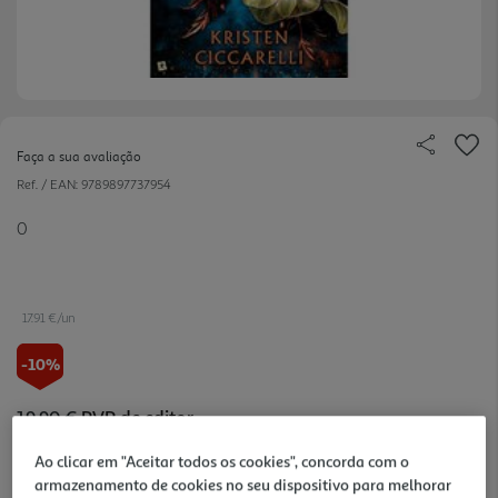
Faça a sua avaliação
Ref. / EAN:
9789897737954
0
17.91 €/un
-10%
19,90 €
PVP de editor
17,91 €
Ao clicar em "Aceitar todos os cookies", concorda com o
armazenamento de cookies no seu dispositivo para melhorar
Notas de preparação