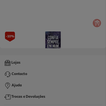
-10%
Livro Confia Sempre Em Mim De Meagan Brandy
Lojas
18.81 €/un
20,90 €
PVP de editor
Contacto
18,81 €
Ajuda
Trocas e Devoluções