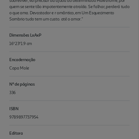
sobreviver, vai precisar da ajuda do determinado Hawthorne, por
quem se sente tão impotentemente atraída. Se falhar, perderá tudo
o que ama. Devastador e r omântico, em Um Esquecimento
Sombrio tudo tem um custo. até o amor."
Dimensões LxAxP
16*23*1.9 cm
Encadernação
Capa Mole
Nº de páginas
336
ISBN
9789897737954
Editora