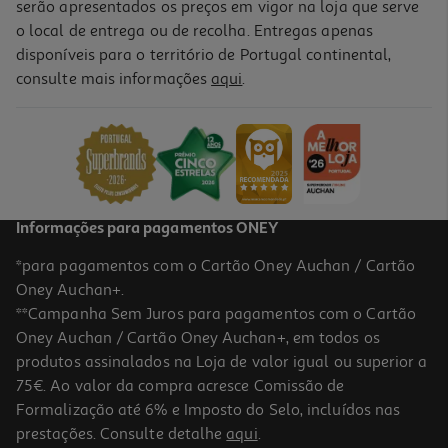
serão apresentados os preços em vigor na loja que serve
o local de entrega ou de recolha. Entregas apenas
disponíveis para o território de Portugal continental,
consulte mais informações
aqui
.
Livro Mr. Spencer Jogos De Sedução De T L Swan
19.8 €/un
22,00 €
PVP de editor
19,80 €
Informações para pagamentos ONEY
*para pagamentos com o Cartão Oney Auchan / Cartão
Oney Auchan+.
**Campanha Sem Juros para pagamentos com o Cartão
Oney Auchan / Cartão Oney Auchan+, em todos os
-10%
produtos assinalados na Loja de valor igual ou superior a
75€. Ao valor da compra acresce Comissão de
Formalização até 6% e Imposto do Selo, incluídos nas
prestações. Consulte detalhe
aqui
.