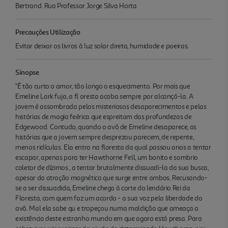
Bertrand. Rua Professor Jorge Silva Horta
Precauções Utilização
Evitar deixar os livros à luz solar direta, humidade e poeiras.
Sinopse
"É tão curto o amor, tão longo o esquecimento. Por mais que
Emeline Lark fuja, a fl oresta acaba sempre por alcançá-la. A
jovem é assombrada pelos misteriosos desaparecimentos e pelas
histórias de magia feérica que espreitam das profundezas de
Edgewood. Contudo, quando o avô de Emeline desaparece, as
histórias que a jovem sempre desprezou parecem, de repente,
menos ridículas. Ela entra na floresta da qual passou anos a tentar
escapar, apenas para ter Hawthorne Fell, um bonito e sombrio
coletor de dízimos , a tentar brutalmente dissuadi-la da sua busca,
apesar da atração magnética que surge entre ambos. Recusando-
se a ser dissuadida, Emeline chega à corte do lendário Rei da
Floresta, com quem faz um acordo - a sua voz pela liberdade do
avô. Mal ela sabe qu e tropeçou numa maldição que ameaça a
existência deste estranho mundo em que agora está presa. Para