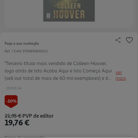
Faça a sua avaliação
Ref. / EAN:
9789895895021
"Terceiro título mais vendido de Colleen Hoover,
logo atrás de Isto Acaba Aqui e Isto Começa Aqui
ver
(sell out total de mais de 60 mil exemplares) e é
mais
considerado por muitos como o livro preferido da
19.76 €/un
autora, sendo muito transversal em termos de
público devid o à sua história ao jeito de um thriller
-10%
psicológico. Edição de luxo em capa dura, com
acabamentos em foil e guardas em papel especial.
21,95 €
PVP de editor
19,76 €
As edições especiais estão a ter um elevado grau
de procura. A capa nova poderá servir como
chamariz para os fãs que go stam de ter todas as
Notas de preparação