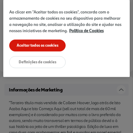
edições de um livro."
Ao clicar em "Aceitar todos os cookies", concorda com o
armazenamento de cookies no seu dispositivo para melhorar
a navegação no site, analisar a utilização do site e ajudar nas
nossas iniciativas de marketing.
Política de Cookies
Aceitar todos os cookies
Definições de cookies
Informações de Marketing
"Terceiro título mais vendido de Colleen Hoover, logo atrás de Isto
Acaba Aqui e Isto Começa Aqui (sell out total de mais de 60 mil
exemplares) e é considerado por muitos como o livro preferido da
autora, sendo muito transversal em termos de público devid o à
sua história ao jeito de um thriller psicológico. Edição de luxo em
capa dura, com acabamentos em foil e guardas em papel especial.