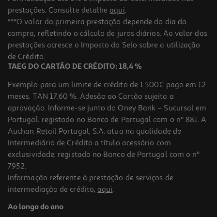
prestações. Consulte detalhe
aqui
.
Livro Alegria Danielle Steel
***O valor da primeira prestação depende do dia da
compra, refletindo o cálculo de juros diários. Ao valor das
15.93 €/un
prestações acresce o Imposto do Selo sobre a utilização
17,70 €
PVP de editor
15,93 €
de Crédito.
TAEG DO CARTÃO DE CRÉDITO: 18,4 %
Exemplo para um limite de crédito de 1.500€ pago em 12
meses. TAN 17,60 %. Adesão ao Cartão sujeita a
aprovação. Informe-se junto do Oney Bank – Sucursal em
Portugal, registado no Banco de Portugal com o nº 881. A
Auchan Retail Portugal, S.A. atua na qualidade de
Intermediário de Crédito a título acessório com
-10%
exclusividade, registado no Banco de Portugal com o nº
7952.
Informação referente à prestação de serviços de
intermediação de crédito,
aqui
.
Livro Tudo O Que Nunca Fomos De Alice Kellen
Ao longo do ano
17.91 €/un