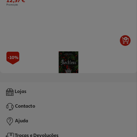
Promoção
-10%
Livro Reckless De Lauren Roberts
Lojas
16.97 €/un
18,85 €
PVP de editor
Contacto
16,97 €
Ajuda
Trocas e Devoluções