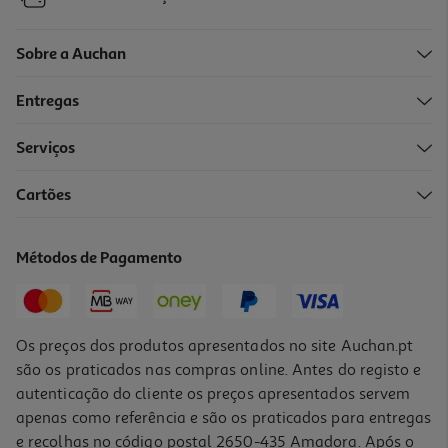
Sobre a Auchan
Entregas
-10%
Serviços
Cartões
Livro Tudo Me Lembra De Ti De Colleen Hoover Ed. Limitada Filme
18.86 €/un
Métodos de Pagamento
20,95 €
PVP de editor
18,86 €
Os preços dos produtos apresentados no site Auchan.pt
são os praticados nas compras online. Antes do registo e
autenticação do cliente os preços apresentados servem
apenas como referência e são os praticados para entregas
e recolhas no código postal 2650-435 Amadora. Após o