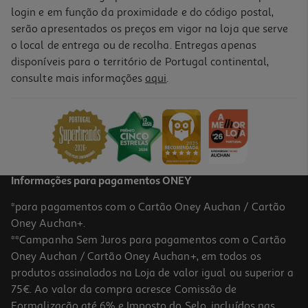
login e em função da proximidade e do código postal,
-10%
serão apresentados os preços em vigor na loja que serve
o local de entrega ou de recolha. Entregas apenas
disponíveis para o território de Portugal continental,
consulte mais informações
aqui
.
Livro Um Homem Chamado Ove De Fredrik Backman
16.96 €/un
18,85 €
PVP de editor
16,96 €
Informações para pagamentos ONEY
*para pagamentos com o Cartão Oney Auchan / Cartão
Oney Auchan+.
**Campanha Sem Juros para pagamentos com o Cartão
Oney Auchan / Cartão Oney Auchan+, em todos os
-10%
produtos assinalados na Loja de valor igual ou superior a
75€. Ao valor da compra acresce Comissão de
Formalização até 6% e Imposto do Selo, incluídos nas