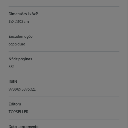
Dimensões LxAxP
15X23X3 cm
Encadernação
capa dura
Nº de páginas
352
ISBN
9789895895021
Editora
TOPSELLER
Data Lançamento