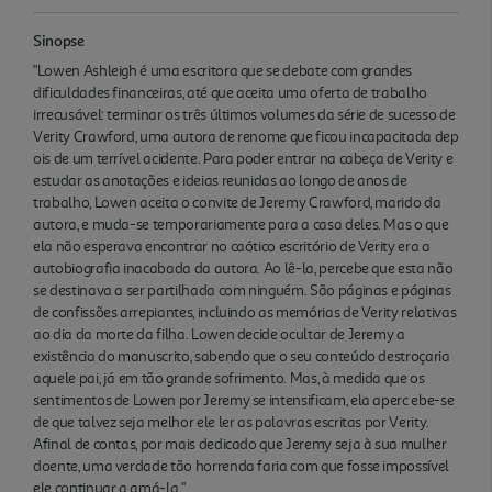
Sinopse
"Lowen Ashleigh é uma escritora que se debate com grandes
dificuldades financeiras, até que aceita uma oferta de trabalho
irrecusável: terminar os três últimos volumes da série de sucesso de
Verity Crawford, uma autora de renome que ficou incapacitada dep
ois de um terrível acidente. Para poder entrar na cabeça de Verity e
estudar as anotações e ideias reunidas ao longo de anos de
trabalho, Lowen aceita o convite de Jeremy Crawford, marido da
autora, e muda-se temporariamente para a casa deles. Mas o que
ela não esperava encontrar no caótico escritório de Verity era a
autobiografia inacabada da autora. Ao lê-la, percebe que esta não
se destinava a ser partilhada com ninguém. São páginas e páginas
de confissões arrepiantes, incluindo as memórias de Verity relativas
ao dia da morte da filha. Lowen decide ocultar de Jeremy a
existência do manuscrito, sabendo que o seu conteúdo destroçaria
aquele pai, já em tão grande sofrimento. Mas, à medida que os
sentimentos de Lowen por Jeremy se intensificam, ela aperc ebe-se
de que talvez seja melhor ele ler as palavras escritas por Verity.
Afinal de contas, por mais dedicado que Jeremy seja à sua mulher
doente, uma verdade tão horrenda faria com que fosse impossível
ele continuar a amá-la."