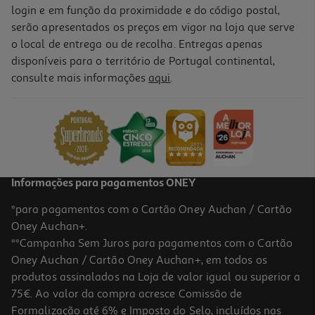
login e em função da proximidade e do código postal,
serão apresentados os preços em vigor na loja que serve
o local de entrega ou de recolha. Entregas apenas
disponíveis para o território de Portugal continental,
consulte mais informações
aqui
.
Informações para pagamentos ONEY
*para pagamentos com o Cartão Oney Auchan / Cartão
Oney Auchan+.
**Campanha Sem Juros para pagamentos com o Cartão
Oney Auchan / Cartão Oney Auchan+, em todos os
produtos assinalados na Loja de valor igual ou superior a
75€. Ao valor da compra acresce Comissão de
Formalização até 6% e Imposto do Selo, incluídos nas