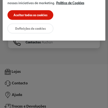
nossas iniciativas de marketing.
Política de Cookies
Ir para
Homepage
Aceitar todos os cookies
Veja os nossos
Folhetos
Definições de cookies
Contactos
Auchan
Lojas
Contacto
Ajuda
Trocas e Devoluções