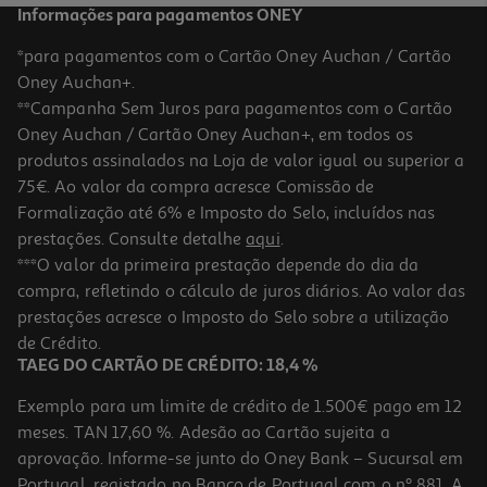
Informações para pagamentos ONEY
*para pagamentos com o Cartão Oney Auchan / Cartão
Oney Auchan+.
**Campanha Sem Juros para pagamentos com o Cartão
Oney Auchan / Cartão Oney Auchan+, em todos os
-10%
produtos assinalados na Loja de valor igual ou superior a
75€. Ao valor da compra acresce Comissão de
Formalização até 6% e Imposto do Selo, incluídos nas
prestações. Consulte detalhe
aqui
.
Livro O Match Perfeito
***O valor da primeira prestação depende do dia da
compra, refletindo o cálculo de juros diários. Ao valor das
13.05 €/un
prestações acresce o Imposto do Selo sobre a utilização
14,50 €
PVP de editor
13,05 €
de Crédito.
TAEG DO CARTÃO DE CRÉDITO: 18,4 %
Exemplo para um limite de crédito de 1.500€ pago em 12
meses. TAN 17,60 %. Adesão ao Cartão sujeita a
aprovação. Informe-se junto do Oney Bank – Sucursal em
Portugal, registado no Banco de Portugal com o nº 881. A