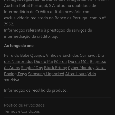
Auchan Retail Portugal, S.A. atua na qualidade de
Intermediário de Crédito a título acessório com
-10%
exclusividade, registado no Banco de Portugal com o nº
7952.
Informação referente à prestação de serviços de
intermediação de crédito,
aqui
.
Livro Para Sempre Didi Plums Cultura Editora
Ao longo do ano
11.61 €/un
12,90 €
PVP de editor
Feira do Bebé
Queijos, Vinhos e Enchidos
Carnaval
Dia
11,61 €
dos Namorados
Dia do Pai
Páscoa
Dia da Mãe
Regresso
às Aulas
Singles' Day
Black Friday
Cyber Monday
Natal
Boxing Days
Samsung Unpacked
After Hours
Vida
saudável
Informação de
recolha de produto
.
Política de Privacidade
-10%
Termos e Condições