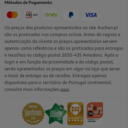
Métodos de Pagamento
7,99 €
PVP de editor
7,19 €
Os preços dos produtos apresentados no site Auchan.pt
são os praticados nas compras online. Antes do registo e
autenticação do cliente os preços apresentados servem
apenas como referência e são os praticados para entregas
e recolhas no código postal 2650-435 Amadora. Após o
login e em função da proximidade e do código postal,
-10%
serão apresentados os preços em vigor na loja que serve
o local de entrega ou de recolha. Entregas apenas
disponíveis para o território de Portugal continental,
consulte mais informações
aqui
.
Livro Caderno #1 - Verão De Daniel López Valle
12.96 €/un
14,39 €
PVP de editor
12,96 €