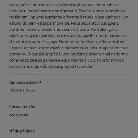
zada, até ao momento da sua iluminação, numa montanha, de
onde saiu radicalmente transformado. Estas e outras experiências
revelaram-lhe uma existência diferente de tudo o que conhecia: um
estado de bem-estar permanente. Percebeu, então, que queria
partil har estes conhecimentos com o mundo. Para ele, «guru»
significa «alguém que dissipa a escuridão, que lhe abre a porta», e a
chave dessa porta é o yoga. No entanto, Sadhguru não se revê em
lugares-comuns como «viver o momento» ou ter um «pensamento
positiv o». O que ele propõe é uma mudança dimensional na forma
como cada pessoa percebe e experimenta a vida, transformando
cada um no arquiteto da sua própria felicidade."
Dimensões LxAxP
15X23X1,75 cm
Encadernação
capa mole
Nº de páginas