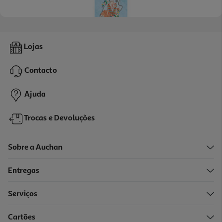
Livro Sinais De Afeto - Livro 7
Lojas
9.86 €/un
10,95 €
PVP de editor
Contacto
9,86 €
Ajuda
Trocas e Devoluções
Sobre a Auchan
Entregas
Serviços
Cartões