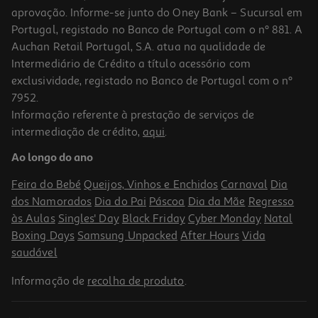
aprovação. Informe-se junto do Oney Bank – Sucursal em
Portugal, registado no Banco de Portugal com o nº 881. A
Auchan Retail Portugal, S.A. atua na qualidade de
Intermediário de Crédito a título acessório com
exclusividade, registado no Banco de Portugal com o nº
7952.
Informação referente à prestação de serviços de
intermediação de crédito,
aqui
.
Ao longo do ano
Feira do Bebé
Queijos, Vinhos e Enchidos
Carnaval
Dia
dos Namorados
Dia do Pai
Páscoa
Dia da Mãe
Regresso
às Aulas
Singles' Day
Black Friday
Cyber Monday
Natal
Boxing Days
Samsung Unpacked
After Hours
Vida
saudável
Informação de
recolha de produto
.