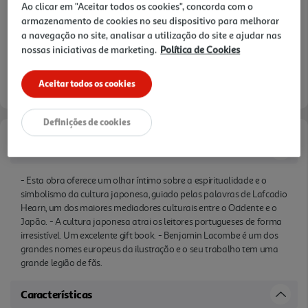
Ao clicar em "Aceitar todos os cookies", concorda com o
armazenamento de cookies no seu dispositivo para melhorar
a navegação no site, analisar a utilização do site e ajudar nas
nossas iniciativas de marketing.
Política de Cookies
Aceitar todos os cookies
Definições de cookies
Informações de Marketing
- Esta obra oferece um olhar íntimo sobre a espiritualidade e o
simbolismo da cultura japonesa, guiado pelas palavras de Lafcadio
Hearn, um dos maiores mediadores culturais entre o Ocidente e o
Japão. - A cultura japonesa atrai os leitores portugueses de forma
irresistível. Um excelente gift book. - Benjamin Lacombe é um dos
grandes nomes europeus da ilustração e o seu trabalho tem uma
grande legião de fãs.
Características