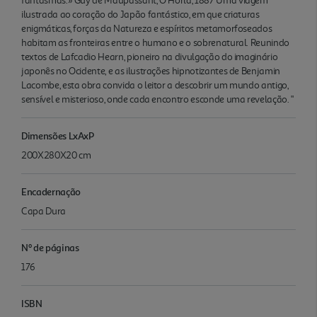
fantasmas.» Guy de Maupassant, O Horla, 1887 Uma viagem
ilustrada ao coração do Japão fantástico, em que criaturas
enigmáticas, forças da Natureza e espíritos metamorfoseados
habitam as fronteiras entre o humano e o sobrenatural. Reunindo
textos de Lafcadio Hearn, pioneiro na divulgação do imaginário
japonês no Ocidente, e as ilustrações hipnotizantes de Benjamin
Lacombe, esta obra convida o leitor a descobrir um mundo antigo,
sensível e misterioso, onde cada encontro esconde uma revelação. "
Dimensões LxAxP
200X280X20 cm
Encadernação
Capa Dura
Nº de páginas
176
ISBN