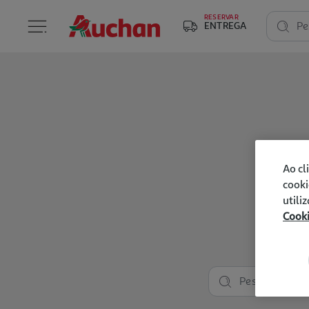
RESERVAR
ENTREGA
Pe
Ao cl
cooki
utili
Cook