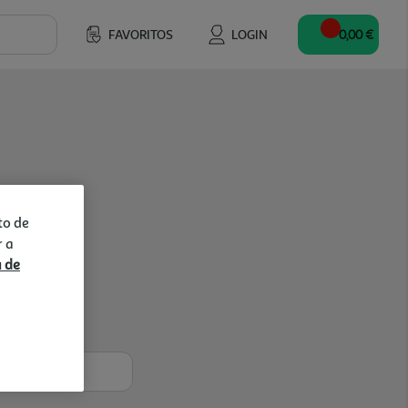
FAVORITOS
LOGIN
0,00 €
to de
r a
a de