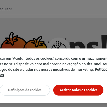
squisar
icar em "Aceitar todos os cookies", concorda com o armazenamen
es no seu dispositivo para melhorar a navegação no site, analisa
zação do site e ajudar nas nossas iniciativas de marketing.
Polític
ies
Não temos o que procura.
Vamos tentar de novo?
Definições de cookies
Aceitar todos os cookies