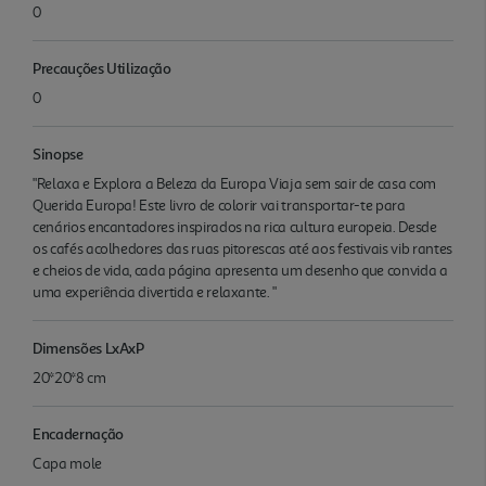
0
Precauções Utilização
0
Sinopse
"Relaxa e Explora a Beleza da Europa Viaja sem sair de casa com
Querida Europa! Este livro de colorir vai transportar-te para
cenários encantadores inspirados na rica cultura europeia. Desde
os cafés acolhedores das ruas pitorescas até aos festivais vib rantes
e cheios de vida, cada página apresenta um desenho que convida a
uma experiência divertida e relaxante. "
Dimensões LxAxP
20*20*8 cm
Encadernação
Capa mole