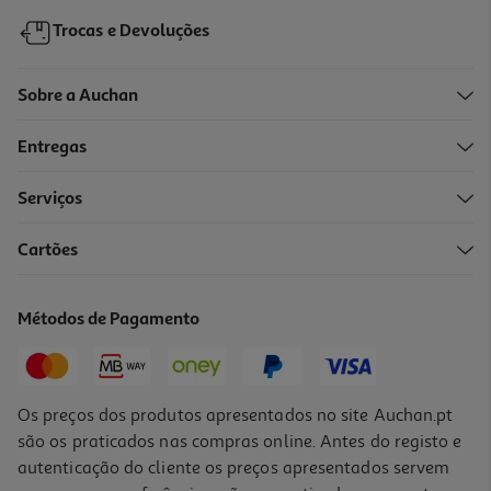
Trocas e Devoluções
Sobre a Auchan
Entregas
-10%
Serviços
Cartões
Livro Crimebits - Livro 1 De Lee Child
14.36 €/un
Métodos de Pagamento
15,95 €
PVP de editor
14,36 €
Os preços dos produtos apresentados no site Auchan.pt
são os praticados nas compras online. Antes do registo e
autenticação do cliente os preços apresentados servem