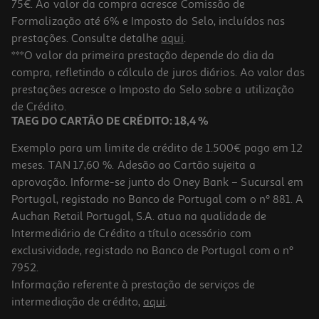
75€. Ao valor da compra acresce Comissão de
Formalização até 6% e Imposto do Selo, incluídos nas
prestações. Consulte detalhe
aqui
.
Livro Caderno #1 - Verão De Daniel López Valle
***O valor da primeira prestação depende do dia da
compra, refletindo o cálculo de juros diários. Ao valor das
12.96 €/un
prestações acresce o Imposto do Selo sobre a utilização
14,39 €
PVP de editor
12,96 €
de Crédito.
TAEG DO CARTÃO DE CRÉDITO: 18,4 %
Exemplo para um limite de crédito de 1.500€ pago em 12
meses. TAN 17,60 %. Adesão ao Cartão sujeita a
aprovação. Informe-se junto do Oney Bank – Sucursal em
Portugal, registado no Banco de Portugal com o nº 881. A
Auchan Retail Portugal, S.A. atua na qualidade de
Intermediário de Crédito a título acessório com
-10%
exclusividade, registado no Banco de Portugal com o nº
7952.
Informação referente à prestação de serviços de
intermediação de crédito,
aqui
.
Livro O Match Perfeito