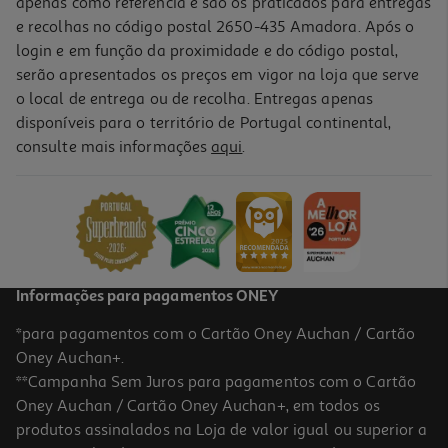
apenas como referência e são os praticados para entregas
e recolhas no código postal 2650-435 Amadora. Após o
login e em função da proximidade e do código postal,
-10%
serão apresentados os preços em vigor na loja que serve
o local de entrega ou de recolha. Entregas apenas
disponíveis para o território de Portugal continental,
consulte mais informações
aqui
.
Livro Tãããão Fofos! Pinguins Livro De Colorir
7.19 €/un
7,99 €
PVP de editor
7,19 €
Informações para pagamentos ONEY
*para pagamentos com o Cartão Oney Auchan / Cartão
Oney Auchan+.
**Campanha Sem Juros para pagamentos com o Cartão
Oney Auchan / Cartão Oney Auchan+, em todos os
-10%
produtos assinalados na Loja de valor igual ou superior a