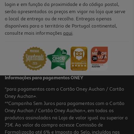
login e em função da proximidade e do código postal,
serão apresentados os preços em vigor na loja que serve
o local de entrega ou de recolha. Entregas apenas
disponíveis para o território de Portugal continental,
consulte mais informações
aqui
.
Informações para pagamentos ONEY
*para pagamentos com o Cartão Oney Auchan / Cartão
Oney Auchan+.
**Campanha Sem Juros para pagamentos com o Cartão
Oney Auchan / Cartão Oney Auchan+, em todos os
produtos assinalados na Loja de valor igual ou superior a
75€. Ao valor da compra acresce Comissão de
Formalização até 6% e Imposto do Selo, incluídos nas