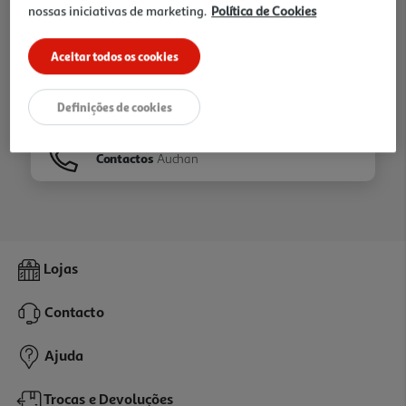
nossas iniciativas de marketing.
Política de Cookies
Ir para
Homepage
Aceitar todos os cookies
Veja os nossos
Folhetos
Definições de cookies
Contactos
Auchan
Lojas
Contacto
Ajuda
Trocas e Devoluções