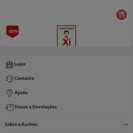
-10%
Livro Tudo Sobre Xi
Lojas
15.98 €/un
17,75 €
PVP de editor
Contacto
15,98 €
Ajuda
Trocas e Devoluções
Sobre a Auchan