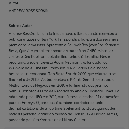
Autor
ANDREW ROSS SORKIN
Sobre o Autor
Andrew Ross Sorkin ainda frequentava o liceu quando começou a
publicar artigos no New York Times, onde é, hoje, um dos seus mais
premiados jornalistas. Apresenta o Squawk Box (com Joe Kernen e
Becky Quick), o jornal económico da manhã na CNBC, e é editor-
chefe do DealBook, um boletim financeiro diário online. Neste
programa, a sua entrevista Adam Neumann, cofundador da
WeWork, valeu-lhe um Emmy em 2022. Sorkin é o autor do
bestseller internacional Too Big to Fail, de 2009, que relata a crise
financeira de 2008. A obra recebeu o Prémio Gerald Loeb para o
Melhor Livro de Negócios em 2010 e foi finalista dos prémios
Samuel Johnson e Livro de Negócios do Ano do Financial Times. Foi
adaptado pela HBO em 2011, num filme que recebeu 11 nomeações
para os Emmys. O jornalista é também cocriador da série
dramática Billions, da Showtime. Sorkin entrevistou algumas das
maiores personalidades do mundo, de Elon Musk a LeBron James,
passando por Kim Kardashian e Hillary Clinton.