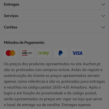
Entregas
-10%
Serviços
Cartões
Livro Máfia - Uma História Global
26.91 €/un
Métodos de Pagamento
29,90 €
PVP de editor
26,91 €
Os preços dos produtos apresentados no site Auchan.pt
são os praticados nas compras online. Antes do registo e
autenticação do cliente os preços apresentados servem
apenas como referência e são os praticados para entregas
e recolhas no código postal 2650-435 Amadora. Após o
login e em função da proximidade e do código postal,
-10%
serão apresentados os preços em vigor na loja que serve
o local de entrega ou de recolha. Entregas apenas