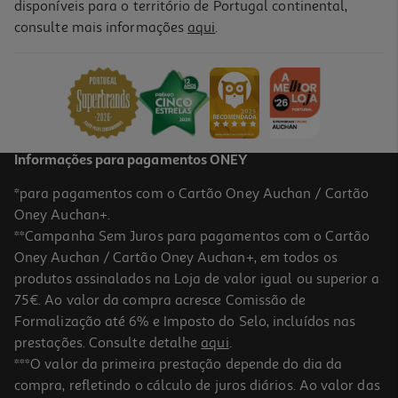
disponíveis para o território de Portugal continental,
consulte mais informações
aqui
.
Livro Salazar A Queda De Uma Cadeira
16.2 €/un
18,00 €
PVP de editor
16,20 €
Informações para pagamentos ONEY
*para pagamentos com o Cartão Oney Auchan / Cartão
Oney Auchan+.
**Campanha Sem Juros para pagamentos com o Cartão
Oney Auchan / Cartão Oney Auchan+, em todos os
-10%
produtos assinalados na Loja de valor igual ou superior a
75€. Ao valor da compra acresce Comissão de
Formalização até 6% e Imposto do Selo, incluídos nas
prestações. Consulte detalhe
aqui
.
Livro Aliados Em Guerra
***O valor da primeira prestação depende do dia da
compra, refletindo o cálculo de juros diários. Ao valor das
29.61 €/un