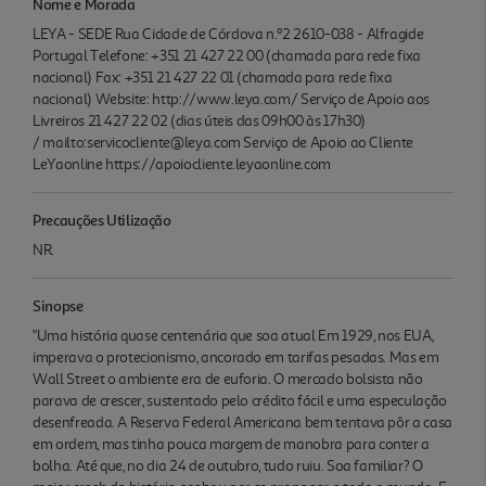
Nome e Morada
LEYA - SEDE Rua Cidade de Córdova n.º2 2610-038 - Alfragide
Portugal Telefone: +351 21 427 22 00 (chamada para rede fixa
nacional) Fax: +351 21 427 22 01 (chamada para rede fixa
nacional) Website: http://www.leya.com/ Serviço de Apoio aos
Livreiros 21 427 22 02 (dias úteis das 09h00 às 17h30)
/ mailto:servicocliente@leya.com Serviço de Apoio ao Cliente
LeYaonline https://apoiocliente.leyaonline.com
Precauções Utilização
NR.
Sinopse
"Uma história quase centenária que soa atual Em 1929, nos EUA,
imperava o protecionismo, ancorado em tarifas pesadas. Mas em
Wall Street o ambiente era de euforia. O mercado bolsista não
parava de crescer, sustentado pelo crédito fácil e uma especulação
desenfreada. A Reserva Federal Americana bem tentava pôr a casa
em ordem, mas tinha pouca margem de manobra para conter a
bolha. Até que, no dia 24 de outubro, tudo ruiu. Soa familiar? O