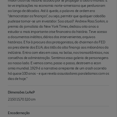
maior crash da história acabou por se propagar a todo o mundo. E
te ve implicações na economia norte-americana que perduraram
ao longo de décadas. Até à queda, a palavra de ordem era
"democratizar as finanças", ou seja, permitir que qualquer cidadão
pudesse tornar-se um investidor. Soa atual? Andrew Ross Sorkin, o
premia do jornalista do New York Times, dedicou oito anos a
estudar a mais importante crise financeira da história. Teve acesso
a documentos inéditos, diários dos intervenientes, arquivos
históricos. E foi à procura dos protagonistas, do chairman do FED
ao pres idente dos EUA, dos titãs da alta finança aos milionários da
indústria. Entra com eles em casa, na bolsa, nos transatlânticos, nos
conselhos de administração. Sentimos essa galeria de personagens
ao nosso lado. E vemos como, passo a passo, destroem a econ
omia mundial. 1929 é a narrativa arrepiante de um crash ocorrido
há quase 100 anos - e que revela assustadores paralelismos com os
dias de hoje."
Dimensões LxAxP
23,50 15,70 3,10 cm
Encadernação