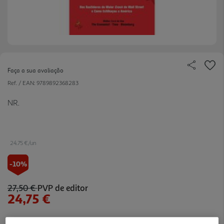
Faça a sua avaliação
Ref. / EAN:
9789892368283
NR.
24.75 €/un
-10%
27,50 €
PVP de editor
24,75 €
Notas de preparação