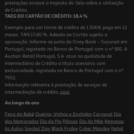
prestações acresce o Imposto do Selo sobre a utilização
32,90 €
PVP de editor
29,61 €
de Crédito.
TAEG DO CARTÃO DE CRÉDITO: 18,4 %
Exemplo para um limite de crédito de 1.500€ pago em 12
meses. TAN 17,60 %. Adesão ao Cartão sujeita a
aprovação. Informe-se junto do Oney Bank – Sucursal em
Portugal, registado no Banco de Portugal com o nº 881. A
Auchan Retail Portugal, S.A. atua na qualidade de
Intermediário de Crédito a título acessório com
-10%
exclusividade, registado no Banco de Portugal com o nº
7952.
Informação referente à prestação de serviços de
intermediação de crédito,
aqui
.
Livro Os Cruzados De Dan Jones
Ao longo do ano
25.97 €/un
28,85 €
PVP de editor
Feira do Bebé
Queijos, Vinhos e Enchidos
Carnaval
Dia
25,97 €
dos Namorados
Dia do Pai
Páscoa
Dia da Mãe
Regresso
às Aulas
Singles' Day
Black Friday
Cyber Monday
Natal