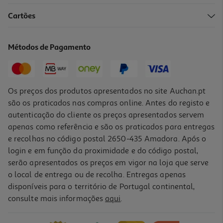
Cartões
Livro Deixa-Te Guiar
16.11 €/un
Métodos de Pagamento
17,90 €
PVP de editor
16,11 €
Os preços dos produtos apresentados no site Auchan.pt
são os praticados nas compras online. Antes do registo e
autenticação do cliente os preços apresentados servem
apenas como referência e são os praticados para entregas
e recolhas no código postal 2650-435 Amadora. Após o
login e em função da proximidade e do código postal,
-10%
serão apresentados os preços em vigor na loja que serve
o local de entrega ou de recolha. Entregas apenas
disponíveis para o território de Portugal continental,
consulte mais informações
aqui
.
Livro João De Ferro
15.75 €/un