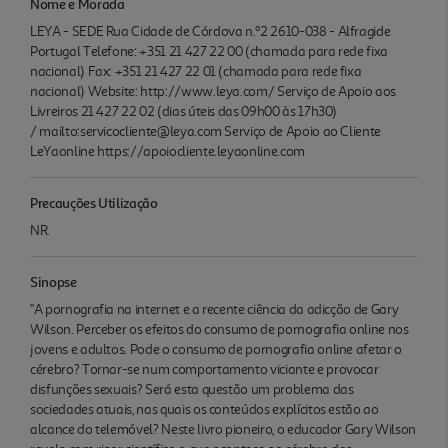
Nome e Morada
LEYA - SEDE Rua Cidade de Córdova n.º2 2610-038 - Alfragide
Portugal Telefone: +351 21 427 22 00 (chamada para rede fixa
nacional) Fax: +351 21 427 22 01 (chamada para rede fixa
nacional) Website: http://www.leya.com/ Serviço de Apoio aos
Livreiros 21 427 22 02 (dias úteis das 09h00 às 17h30)
/ mailto:servicocliente@leya.com Serviço de Apoio ao Cliente
LeYaonline https://apoiocliente.leyaonline.com
Precauções Utilização
NR.
Sinopse
"A pornografia na internet e a recente ciência da adicção de Gary
Wilson. Perceber os efeitos do consumo de pornografia online nos
jovens e adultos. Pode o consumo de pornografia online afetar o
cérebro? Tornar-se num comportamento viciante e provocar
disfunções sexuais? Será esta questão um problema das
sociedades atuais, nas quais os conteúdos explícitos estão ao
alcance do telemóvel? Neste livro pioneiro, o educador Gary Wilson