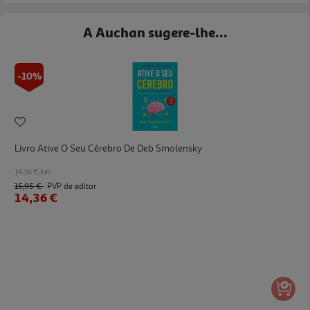
A Auchan sugere-lhe...
-10%
Livro Ative O Seu Cérebro De Deb Smolensky
14.36 €/un
15,95 €
PVP de editor
14,36 €