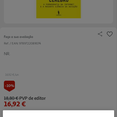
Faça a sua avaliação
Ref. / EAN:
9789722089074
NR.
16.92 €/un
-10%
18,80 €
PVP de editor
16,92 €
Notas de preparação