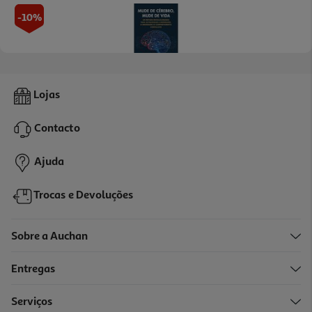
-10%
Livro Mude De Cérebro Mude De Vida De Daniel G. Amen
Lojas
16.92 €/un
18,80 €
PVP de editor
Contacto
16,92 €
Ajuda
Trocas e Devoluções
Sobre a Auchan
Entregas
-10%
Serviços