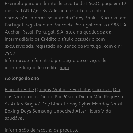
Exemplo para um limite de crédito de 1.500€ pago em 12
meses. TAN 17,60 %. Adesão ao Cartão sujeita a
aprovação. Informe-se junto do Oney Bank – Sucursal em
Portugal, registado no Banco de Portugal com o nº 881. A
Auchan Retail Portugal, S.A. atua na qualidade de
Intermediário de Crédito a título acessório com
-10%
exclusividade, registado no Banco de Portugal com o nº
7952.
Informação referente à prestação de serviços de
intermediação de crédito,
aqui
.
Livro O Prazer De Ser
Ao longo do ano
16.2 €/un
18,00 €
PVP de editor
Feira do Bebé
Queijos, Vinhos e Enchidos
Carnaval
Dia
16,20 €
dos Namorados
Dia do Pai
Páscoa
Dia da Mãe
Regresso
às Aulas
Singles' Day
Black Friday
Cyber Monday
Natal
Boxing Days
Samsung Unpacked
After Hours
Vida
saudável
Informação de
recolha de produto
.