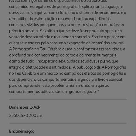
revela com rigor científico o que acontece ao cérebro dos
consumidores regulares de pornografia. Explica, numa linguagem
acessível e divulgativa, como funciona o sistema de recompensa e a
armadilha da estimulação crescente. Partilha experiências
concretas vividas por quem passou por esta situação, contadas na
primeira pesso a. E explica o que se deve fazer para ultrapassar a
vontade descontrolada e recuperar o controlo. Escrito a pensar em
quem se interessa pelo consumo exagerado de conteúdos sexuais,
A Pornografia no Teu Cérebro ajuda a confrontar essa realidade, a
aprofund ar o conhecimento do corpo e da mente humanas e -
acima de tudo - recuperar a sexualidade saudável e plena, que
integra a afetividade e a intimidade. A publicação de A Pornografia
no Teu Cérebro é um marco no campo dos efeitos da pornografia e
das depend ências comportamentais em geral; um livro essencial
para compreender este problema num mundo em que os
comportamentos aditivos são um grande negócio. "
Dimensões LxAxP
23,50 15,70 2,00 cm
Encadernação