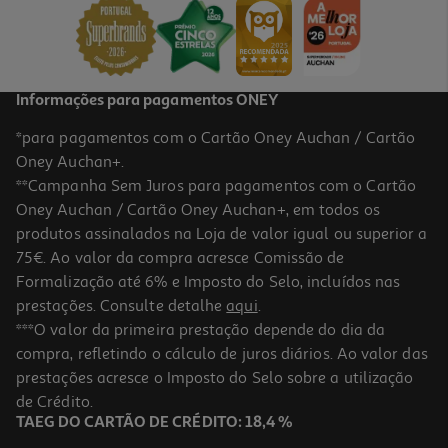
17,50 €
PVP de editor
15,75 €
Informações para pagamentos ONEY
*para pagamentos com o Cartão Oney Auchan / Cartão
Oney Auchan+.
**Campanha Sem Juros para pagamentos com o Cartão
Oney Auchan / Cartão Oney Auchan+, em todos os
produtos assinalados na Loja de valor igual ou superior a
75€. Ao valor da compra acresce Comissão de
Formalização até 6% e Imposto do Selo, incluídos nas
prestações. Consulte detalhe
aqui
.
Livro O Livro Da Alquimia
***O valor da primeira prestação depende do dia da
compra, refletindo o cálculo de juros diários. Ao valor das
20.61 €/un
prestações acresce o Imposto do Selo sobre a utilização
20,61 €
de Crédito.
TAEG DO CARTÃO DE CRÉDITO: 18,4 %