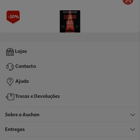
-10%
Livro O Caçador De Nazis De Jack Fairweather
Lojas
25.97 €/un
28,85 €
PVP de editor
Contacto
25,97 €
Ajuda
Trocas e Devoluções
Sobre a Auchan
Entregas