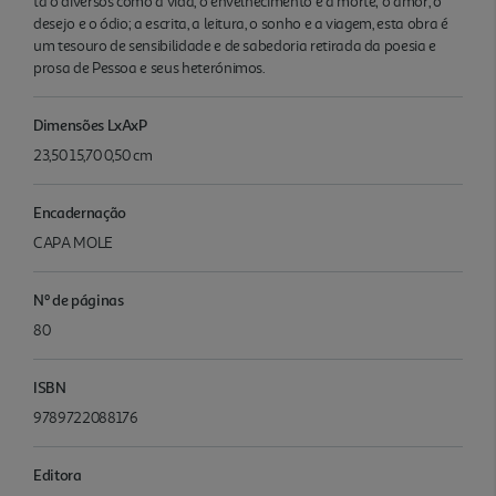
tã o diversos como a vida, o envelhecimento e a morte; o amor, o
desejo e o ódio; a escrita, a leitura, o sonho e a viagem, esta obra é
um tesouro de sensibilidade e de sabedoria retirada da poesia e
prosa de Pessoa e seus heterónimos.
Dimensões LxAxP
23,50 15,70 0,50 cm
Encadernação
CAPA MOLE
Nº de páginas
80
ISBN
9789722088176
Editora