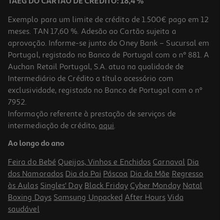
TAEG DO CARTÃO DE CRÉDITO: 18,4 %
Exemplo para um limite de crédito de 1.500€ pago em 12
meses. TAN 17,60 %. Adesão ao Cartão sujeita a
aprovação. Informe-se junto do Oney Bank – Sucursal em
Portugal, registado no Banco de Portugal com o nº 881. A
Auchan Retail Portugal, S.A. atua na qualidade de
Intermediário de Crédito a título acessório com
-10%
exclusividade, registado no Banco de Portugal com o nº
7952.
Informação referente à prestação de serviços de
intermediação de crédito,
aqui
.
Livro Contos De Fadas Turcos
Ao longo do ano
15.3 €/un
17,00 €
PVP de editor
Feira do Bebé
Queijos, Vinhos e Enchidos
Carnaval
Dia
15,30 €
dos Namorados
Dia do Pai
Páscoa
Dia da Mãe
Regresso
às Aulas
Singles' Day
Black Friday
Cyber Monday
Natal
Boxing Days
Samsung Unpacked
After Hours
Vida
saudável