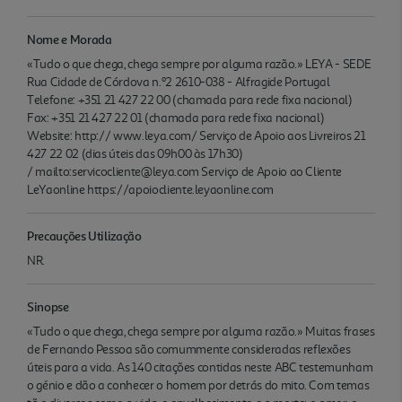
Nome e Morada
«Tudo o que chega, chega sempre por alguma razão.» LEYA - SEDE
Rua Cidade de Córdova n.º2 2610-038 - Alfragide Portugal
Telefone: +351 21 427 22 00 (chamada para rede fixa nacional)
Fax: +351 21 427 22 01 (chamada para rede fixa nacional)
Website: http:// www.leya.com/ Serviço de Apoio aos Livreiros 21
427 22 02 (dias úteis das 09h00 às 17h30)
/ mailto:servicocliente@leya.com Serviço de Apoio ao Cliente
LeYaonline https://apoiocliente.leyaonline.com
Precauções Utilização
NR.
Sinopse
«Tudo o que chega, chega sempre por alguma razão.» Muitas frases
de Fernando Pessoa são comummente consideradas reflexões
úteis para a vida. As 140 citações contidas neste ABC testemunham
o génio e dão a conhecer o homem por detrás do mito. Com temas