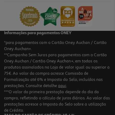
Figueiredo
16.2 €/un
18,00 €
PVP de editor
16,20 €
Informações para pagamentos ONEY
*para pagamentos com o Cartão Oney Auchan / Cartão
Oney Auchan+.
**Campanha Sem Juros para pagamentos com o Cartão
Oney Auchan / Cartão Oney Auchan+, em todos os
-10%
produtos assinalados na Loja de valor igual ou superior a
75€. Ao valor da compra acresce Comissão de
Formalização até 6% e Imposto do Selo, incluídos nas
prestações. Consulte detalhe
aqui
.
Livro Rainhas De Jerusalém De Katherine Pangonis
***O valor da primeira prestação depende do dia da
compra, refletindo o cálculo de juros diários. Ao valor das
20.93 €/un
prestações acresce o Imposto do Selo sobre a utilização
23,25 €
PVP de editor
20,93 €
de Crédito.