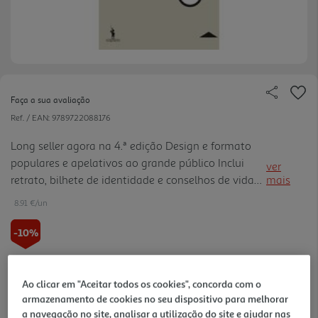
Faça a sua avaliação
Ref. / EAN:
9789722088176
Long seller agora na 4.ª edição Design e formato
populares e apelativos ao grande público Inclui
ver
retrato, bilhete de identidade e conselhos de vida
mais
de Fernando Pessoa
8.91 €/un
-10%
9,90 €
PVP de editor
8,91 €
Ao clicar em "Aceitar todos os cookies", concorda com o
armazenamento de cookies no seu dispositivo para melhorar
a navegação no site, analisar a utilização do site e ajudar nas
Notas de preparação