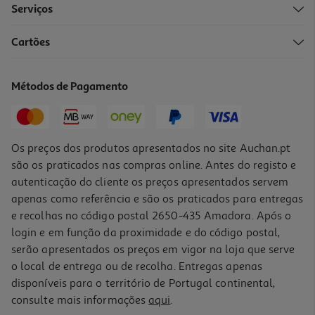
Serviços
Cartões
Livro Momentos De Sabedoria De José Luís Nunes Martins
9.86 €/un
Métodos de Pagamento
10,95 €
PVP de editor
9,86 €
Os preços dos produtos apresentados no site Auchan.pt
são os praticados nas compras online. Antes do registo e
autenticação do cliente os preços apresentados servem
apenas como referência e são os praticados para entregas
e recolhas no código postal 2650-435 Amadora. Após o
login e em função da proximidade e do código postal,
-10%
serão apresentados os preços em vigor na loja que serve
o local de entrega ou de recolha. Entregas apenas
disponíveis para o território de Portugal continental,
consulte mais informações
aqui
.
Livro A Tragédia Da Partida Dos Colonos De Angola De Xavier De