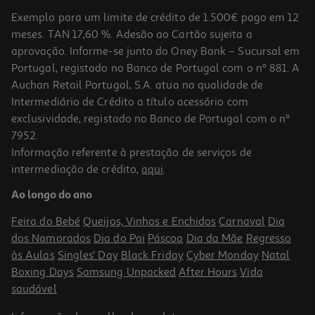
Exemplo para um limite de crédito de 1.500€ pago em 12
meses. TAN 17,60 %. Adesão ao Cartão sujeita a
aprovação. Informe-se junto do Oney Bank – Sucursal em
Portugal, registado no Banco de Portugal com o nº 881. A
Auchan Retail Portugal, S.A. atua na qualidade de
Intermediário de Crédito a título acessório com
-10%
exclusividade, registado no Banco de Portugal com o nº
7952.
Informação referente à prestação de serviços de
intermediação de crédito,
aqui
.
Livro Aliados Em Guerra
Ao longo do ano
29.61 €/un
32,90 €
PVP de editor
Feira do Bebé
Queijos, Vinhos e Enchidos
Carnaval
Dia
29,61 €
dos Namorados
Dia do Pai
Páscoa
Dia da Mãe
Regresso
às Aulas
Singles' Day
Black Friday
Cyber Monday
Natal
Boxing Days
Samsung Unpacked
After Hours
Vida
saudável