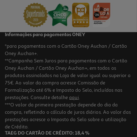
15.98 €/un
17,75 €
PVP de editor
15,98 €
Informações para pagamentos ONEY
*para pagamentos com o Cartão Oney Auchan / Cartão
Oney Auchan+.
**Campanha Sem Juros para pagamentos com o Cartão
Oney Auchan / Cartão Oney Auchan+, em todos os
-10%
produtos assinalados na Loja de valor igual ou superior a
75€. Ao valor da compra acresce Comissão de
Formalização até 6% e Imposto do Selo, incluídos nas
prestações. Consulte detalhe
aqui
.
Livro Os Cruzados De Dan Jones
***O valor da primeira prestação depende do dia da
compra, refletindo o cálculo de juros diários. Ao valor das
25.97 €/un
prestações acresce o Imposto do Selo sobre a utilização
28,85 €
PVP de editor
25,97 €
de Crédito.
TAEG DO CARTÃO DE CRÉDITO: 18,4 %