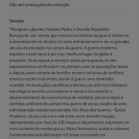
Não tem precauções de utilização
Sinopse
"Marignan, Lépante, Vauban, Pedro, o Grande, Napoleão
Bonaparte. são nomes que ressoam na história da guerra moderna
e atravessaram os séculos xvi, xvii e xviii continuam a ser os grandes
séculos da inovação no campo da guerra. A guerra moderna
espalha-s e por terra e por mar. Nenhum lugar do globo é
poupado. Os europeus, a começar pelos portugueses, no seu
expansionismo, confrontam-se, primeiro, com as populações locais
e, depois, esses campos de batalha tornam-se locais de conflitos
entre as nações ocid entais, dando à guerra uma dimensão
mundial. As revoluções científicas e técnicas, as reformas tácticas e
estratégicas servirão aos impérios e reinos e favorecerão o
desenvolvimento de novas formas de combate: pólvora negra e
canhões, artilharia de campa nha, guerra de corso, criação de uma
administração estatal estruturada. Em Atlas das Guerras - Época
Moderna: séculos xvi, xvii e xviii todas estas transformações,
representadas por mais de 230 mapas e documentos, inscrevem-se
num contexto de mudanças po líticas, financeiras, sociais e culturais
fundamentais que irão lançar a Europa e o mundo na