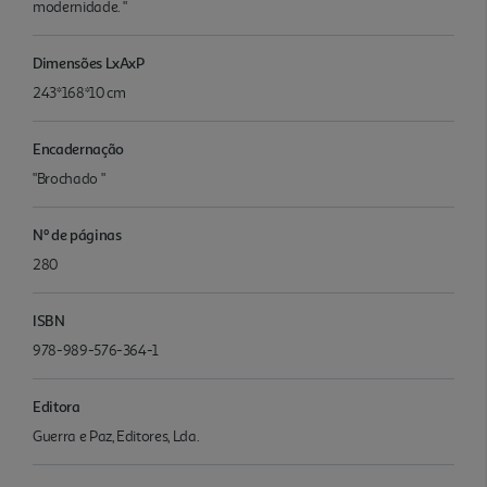
modernidade. "
Dimensões LxAxP
243*168*10 cm
Encadernação
"Brochado "
Nº de páginas
280
ISBN
978-989-576-364-1
Editora
Guerra e Paz, Editores, Lda.