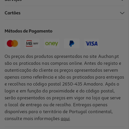
Cartões
Livro Salazar A Queda De Uma Cadeira
16.2 €/un
Métodos de Pagamento
18,00 €
PVP de editor
16,20 €
Os preços dos produtos apresentados no site Auchan.pt
são os praticados nas compras online. Antes do registo e
autenticação do cliente os preços apresentados servem
apenas como referência e são os praticados para entregas
e recolhas no código postal 2650-435 Amadora. Após o
login e em função da proximidade e do código postal,
-10%
serão apresentados os preços em vigor na loja que serve
o local de entrega ou de recolha. Entregas apenas
disponíveis para o território de Portugal continental,
consulte mais informações
aqui
.
Livro Tudo Sobre Xi