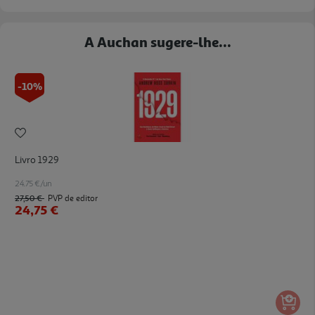
A Auchan sugere-lhe...
-10%
Livro 1929
24.75 €/un
27,50 €
PVP de editor
24,75 €