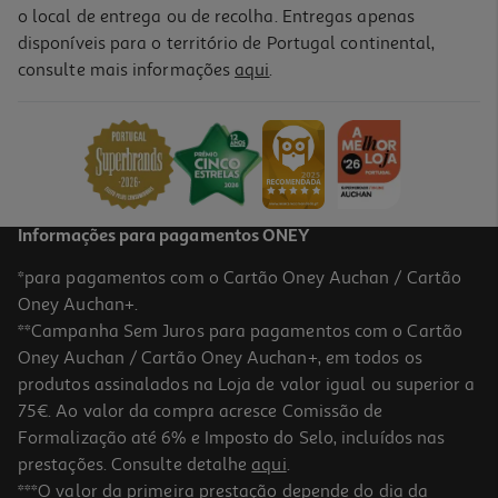
o local de entrega ou de recolha. Entregas apenas
disponíveis para o território de Portugal continental,
consulte mais informações
aqui
.
Livro A Arte Da Guerra: Manual De Liderança Empresarial
14.99 €/un
16,65 €
PVP de editor
14,99 €
Informações para pagamentos ONEY
*para pagamentos com o Cartão Oney Auchan / Cartão
Oney Auchan+.
**Campanha Sem Juros para pagamentos com o Cartão
Oney Auchan / Cartão Oney Auchan+, em todos os
-10%
produtos assinalados na Loja de valor igual ou superior a
75€. Ao valor da compra acresce Comissão de
Formalização até 6% e Imposto do Selo, incluídos nas
prestações. Consulte detalhe
aqui
.
Livro O Mito Do Empreendedor De Michael E. Gerber
***O valor da primeira prestação depende do dia da