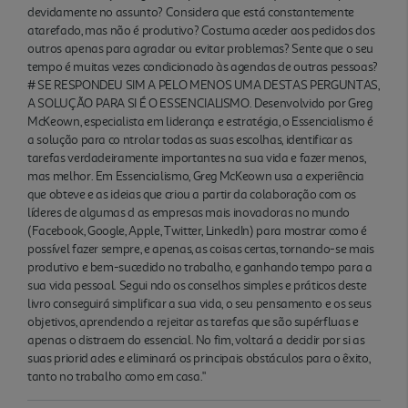
devidamente no assunto? Considera que está constantemente
atarefado, mas não é produtivo? Costuma aceder aos pedidos dos
outros apenas para agradar ou evitar problemas? Sente que o seu
tempo é muitas vezes condicionado às agendas de outras pessoas?
# SE RESPONDEU SIM A PELO MENOS UMA DESTAS PERGUNTAS,
A SOLUÇÃO PARA SI É O ESSENCIALISMO. Desenvolvido por Greg
McKeown, especialista em liderança e estratégia, o Essencialismo é
a solução para co ntrolar todas as suas escolhas, identificar as
tarefas verdadeiramente importantes na sua vida e fazer menos,
mas melhor. Em Essencialismo, Greg McKeown usa a experiência
que obteve e as ideias que criou a partir da colaboração com os
líderes de algumas d as empresas mais inovadoras no mundo
(Facebook, Google, Apple, Twitter, LinkedIn) para mostrar como é
possível fazer sempre, e apenas, as coisas certas, tornando-se mais
produtivo e bem-sucedido no trabalho, e ganhando tempo para a
sua vida pessoal. Segui ndo os conselhos simples e práticos deste
livro conseguirá simplificar a sua vida, o seu pensamento e os seus
objetivos, aprendendo a rejeitar as tarefas que são supérfluas e
apenas o distraem do essencial. No fim, voltará a decidir por si as
suas priorid ades e eliminará os principais obstáculos para o êxito,
tanto no trabalho como em casa."