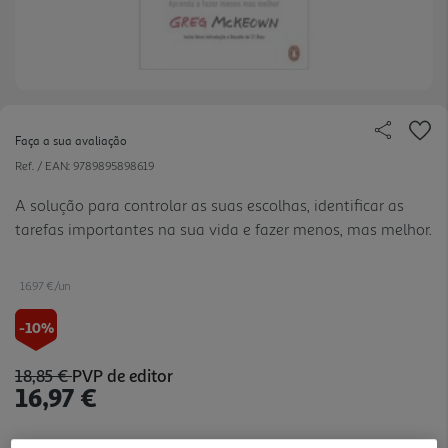
Faça a sua avaliação
Ref. / EAN:
9789895898619
A solução para controlar as suas escolhas, identificar as
tarefas importantes na sua vida e fazer menos, mas melhor.
16.97 €/un
-10%
18,85 €
PVP de editor
16,97 €
Notas de preparação