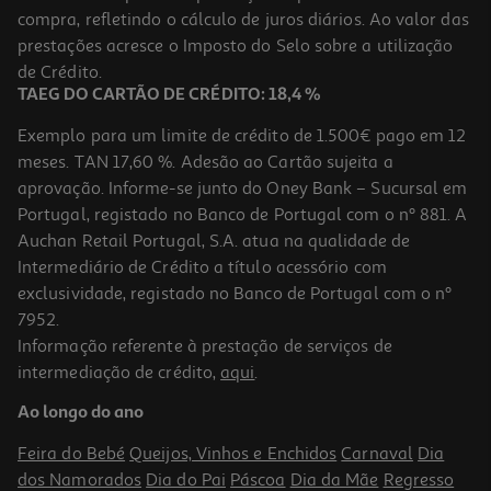
compra, refletindo o cálculo de juros diários. Ao valor das
15.71 €/un
prestações acresce o Imposto do Selo sobre a utilização
17,45 €
PVP de editor
15,71 €
de Crédito.
TAEG DO CARTÃO DE CRÉDITO: 18,4 %
Exemplo para um limite de crédito de 1.500€ pago em 12
meses. TAN 17,60 %. Adesão ao Cartão sujeita a
aprovação. Informe-se junto do Oney Bank – Sucursal em
Portugal, registado no Banco de Portugal com o nº 881. A
Auchan Retail Portugal, S.A. atua na qualidade de
Intermediário de Crédito a título acessório com
-10%
exclusividade, registado no Banco de Portugal com o nº
7952.
Informação referente à prestação de serviços de
intermediação de crédito,
aqui
.
Livro Pai Rico Pai Pobre Para Jovens De Robert T. Kiyosaki
Ao longo do ano
15.08 €/un
16,75 €
PVP de editor
Feira do Bebé
Queijos, Vinhos e Enchidos
Carnaval
Dia
15,08 €
dos Namorados
Dia do Pai
Páscoa
Dia da Mãe
Regresso