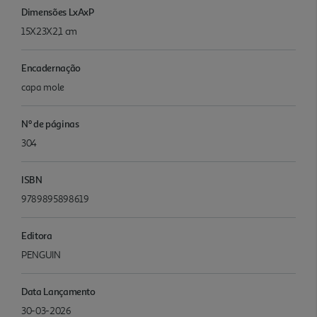
Dimensões LxAxP
15X23X2,1 cm
Encadernação
capa mole
Nº de páginas
304
ISBN
9789895898619
Editora
PENGUIN
Data Lançamento
30-03-2026