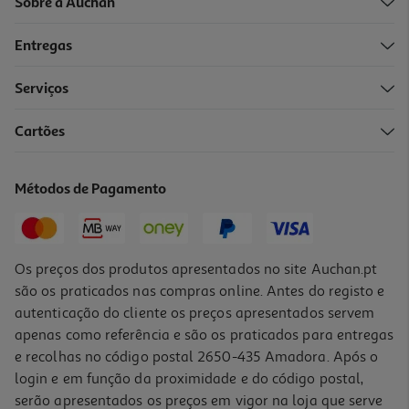
Sobre a Auchan
Entregas
-10%
Serviços
Cartões
Livro Rico Em Ações De César Borja
17.91 €/un
Métodos de Pagamento
19,90 €
PVP de editor
17,91 €
Os preços dos produtos apresentados no site Auchan.pt
são os praticados nas compras online. Antes do registo e
autenticação do cliente os preços apresentados servem
apenas como referência e são os praticados para entregas
e recolhas no código postal 2650-435 Amadora. Após o
login e em função da proximidade e do código postal,
-10%
serão apresentados os preços em vigor na loja que serve