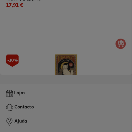
PVP de editor
17,91 €
-10%
Livro Tarot Mágico Dos Gatos
Lojas
19.8 €/un
22,00 €
PVP de editor
Contacto
19,80 €
Ajuda