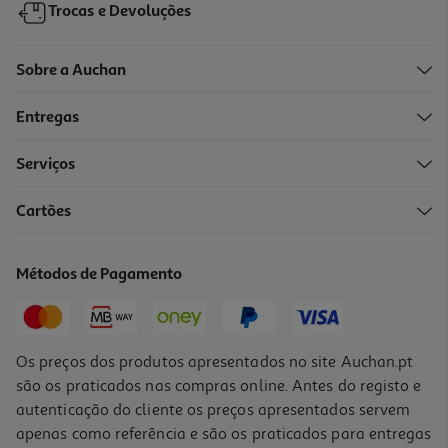
Trocas e Devoluções
Sobre a Auchan
Entregas
-10%
Serviços
Cartões
Livro Descubra O Seu Caminho De Vida Com O Tarot De Pascale
Claeyman Bourry
17.91 €/un
Métodos de Pagamento
19,90 €
PVP de editor
17,91 €
Os preços dos produtos apresentados no site Auchan.pt
são os praticados nas compras online. Antes do registo e
autenticação do cliente os preços apresentados servem
apenas como referência e são os praticados para entregas