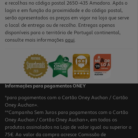
e recolhas no código postal 2650-435 Amadora. Após o
login e em função da proximidade e do código postal,
-10%
serão apresentados os preços em vigor na loja que serve
o local de entrega ou de recolha. Entregas apenas
disponíveis para o território de Portugal continental,
consulte mais informações
aqui
.
O Livro Da Gratidão Para Colorir
10.98 €/un
12,20 €
PVP de editor
10,98 €
Informações para pagamentos ONEY
*para pagamentos com o Cartão Oney Auchan / Cartão
Oney Auchan+.
**Campanha Sem Juros para pagamentos com o Cartão
Oney Auchan / Cartão Oney Auchan+, em todos os
produtos assinalados na Loja de valor igual ou superior a
75€. Ao valor da compra acresce Comissão de