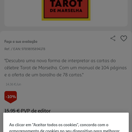
Faça a sua avaliação
Ref. / EAN:
9789895894178
"Descubra uma nova forma de interpretar as cartas do
célebre Tarot de Marselha. Com um manual de 104 páginas
e a oferta de um baralho de 78 cartas."
14.36 €/un
-10%
15,95 €
PVP de editor
14,36 €
Ao clicar em "Aceitar todos os cookies", concorda com o
armazenamento de cookies no seu dispositivo para melhorar
Notas de preparação