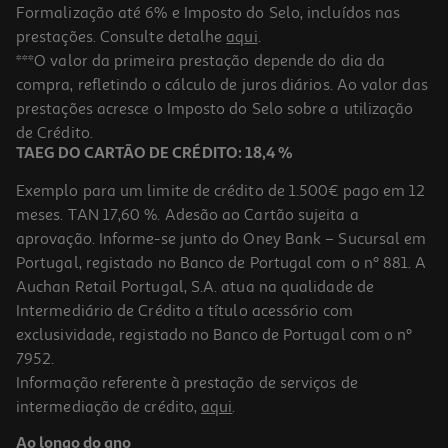
Formalização até 6% e Imposto do Selo, incluídos nas
prestações. Consulte detalhe
aqui
.
Livro A Arte De Acreditar De Neville Goddard
***O valor da primeira prestação depende do dia da
compra, refletindo o cálculo de juros diários. Ao valor das
9.99 €/un
prestações acresce o Imposto do Selo sobre a utilização
11,10 €
PVP de editor
9,99 €
de Crédito.
TAEG DO CARTÃO DE CRÉDITO: 18,4 %
Exemplo para um limite de crédito de 1.500€ pago em 12
meses. TAN 17,60 %. Adesão ao Cartão sujeita a
aprovação. Informe-se junto do Oney Bank – Sucursal em
Portugal, registado no Banco de Portugal com o nº 881. A
Auchan Retail Portugal, S.A. atua na qualidade de
Intermediário de Crédito a título acessório com
-10%
exclusividade, registado no Banco de Portugal com o nº
7952.
Informação referente à prestação de serviços de
intermediação de crédito,
aqui
.
Livro A Luz Dentro De Ti De Jiddu Krishnamurti
Ao longo do ano