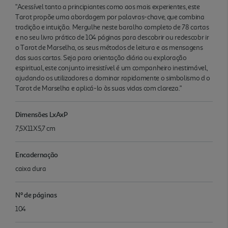
"Acessível tanto a principiantes como aos mais experientes, este
Tarot propõe uma abordagem por palavras-chave, que combina
tradição e intuição. Mergulhe neste baralho completo de 78 cartas
e no seu livro prático de 104 páginas para descobrir ou redescobr ir
o Tarot de Marselha, os seus métodos de leitura e as mensagens
das suas cartas. Seja para orientação diária ou exploração
espiritual, este conjunto irresistível é um companheiro inestimável,
ajudando os utilizadores a dominar rapidamente o simbolismo d o
Tarot de Marselha e aplicá-lo às suas vidas com clareza."
Dimensões LxAxP
7,5X11X5,7 cm
Encadernação
caixa dura
Nº de páginas
104