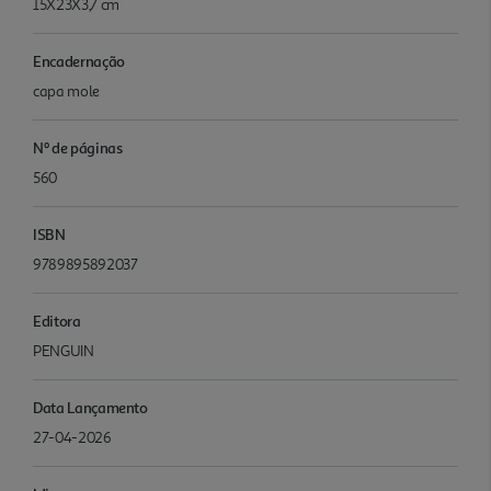
15X23X3,7 cm
Encadernação
capa mole
Nº de páginas
560
ISBN
9789895892037
Editora
PENGUIN
Data Lançamento
27-04-2026