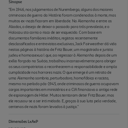
Sinopse
"Em 1946, nos julgamentos de Nuremberga, alguns dos maiores
criminosos de guerra da História foram condenados à morte, mas
muitos ex-nazis ficaram em liberdade. Na Alemanha e entre os
Aliados, o desejo de deixar o passado para trás prevalecia, e o
Holocau sto corria o risco de ser esquecido. Com base em
documentos familiares inéditos, registos recentemente
desclassificados e entrevistas exclusivas, Jack Fairweather dá vida
nestas páginas à história de Fritz Bauer, um magistrado e jurista
judeu e homossexua l que, ao regressar à Alemanha depois de um
exílio forçado na Suécia, trabalhou incansavelmente para obrigar
os seus compatriotas a reconhecerem a responsabilidade e ampla
cumplicidade nos horrores nazis. O que emerge é um retrato de
uma Alemanha sombria, perturbadora, homofóbica e racista,
mesmo no período pós-1945, onde criminosos de guerra ocupavam
cargos importantes em ministérios e a CIA financiava a antiga rede
de espionagem de Hitler. Muitos tentaram deter Fritz Bauer, mas
ele recusou-se a ser inti midado. E, graças à sua luta pela verdade,
centenas de nazis foram levados à justiça."
Dimensões LxAxP