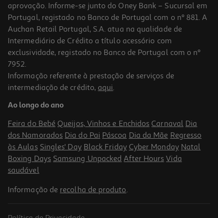
aprovação. Informe-se junto do Oney Bank – Sucursal em
Portugal, registado no Banco de Portugal com o nº 881. A
Auchan Retail Portugal, S.A. atua na qualidade de
Intermediário de Crédito a título acessório com
-10%
exclusividade, registado no Banco de Portugal com o nº
7952.
Informação referente à prestação de serviços de
intermediação de crédito,
aqui
.
Livro Salazar A Queda De Uma Cadeira
Ao longo do ano
16.2 €/un
18,00 €
PVP de editor
Feira do Bebé
Queijos, Vinhos e Enchidos
Carnaval
Dia
16,20 €
dos Namorados
Dia do Pai
Páscoa
Dia da Mãe
Regresso
às Aulas
Singles' Day
Black Friday
Cyber Monday
Natal
Boxing Days
Samsung Unpacked
After Hours
Vida
saudável
Informação de
recolha de produto
.
Política de Privacidade
-10%