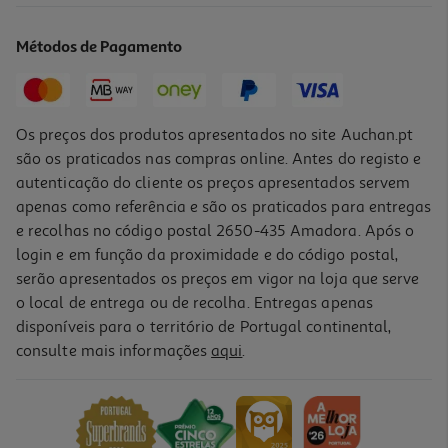
Figueiredo
16.2 €/un
Métodos de Pagamento
18,00 €
PVP de editor
16,20 €
Os preços dos produtos apresentados no site Auchan.pt
são os praticados nas compras online. Antes do registo e
autenticação do cliente os preços apresentados servem
apenas como referência e são os praticados para entregas
e recolhas no código postal 2650-435 Amadora. Após o
login e em função da proximidade e do código postal,
-10%
serão apresentados os preços em vigor na loja que serve
o local de entrega ou de recolha. Entregas apenas
disponíveis para o território de Portugal continental,
consulte mais informações
aqui
.
Livro Rainhas De Jerusalém De Katherine Pangonis
20.93 €/un
23,25 €
PVP de editor
20,93 €