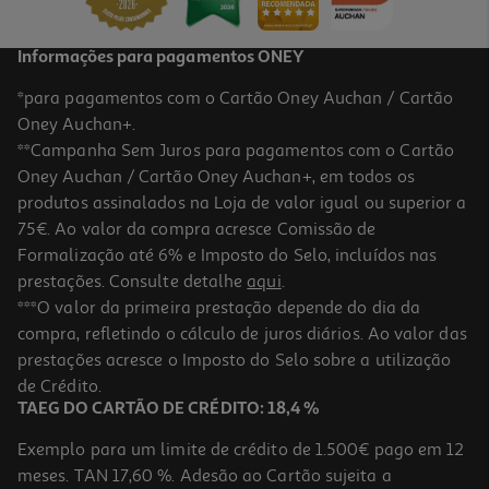
Informações para pagamentos ONEY
*para pagamentos com o Cartão Oney Auchan / Cartão
Oney Auchan+.
**Campanha Sem Juros para pagamentos com o Cartão
Oney Auchan / Cartão Oney Auchan+, em todos os
-10%
produtos assinalados na Loja de valor igual ou superior a
75€. Ao valor da compra acresce Comissão de
Formalização até 6% e Imposto do Selo, incluídos nas
prestações. Consulte detalhe
aqui
.
Livro Contos De Fadas Turcos
***O valor da primeira prestação depende do dia da
compra, refletindo o cálculo de juros diários. Ao valor das
15.3 €/un
prestações acresce o Imposto do Selo sobre a utilização
17,00 €
PVP de editor
15,30 €
de Crédito.
TAEG DO CARTÃO DE CRÉDITO: 18,4 %
Exemplo para um limite de crédito de 1.500€ pago em 12
meses. TAN 17,60 %. Adesão ao Cartão sujeita a