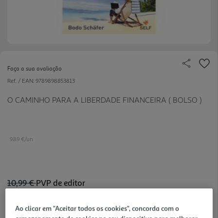
Faça a sua avaliação
Ref. / EAN:
9789898853813
O CAMINHO PARA A LIBERDADE FINANCEIRA ( BOLSO )
9.89 €/un
10,99 €
PVP de editor
9,89 €
Ao clicar em "Aceitar todos os cookies", concorda com o
Notas de preparação