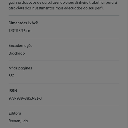
galinha dos ovos de ouro, fazendo o seu dinheiro trabalhar para si
atravÃ©s dos investimentos mais adequados ao seu perfil.
Dimensões LxAxP
173*113*16 cm
Encadernação
Brochado
Nº de páginas
352
ISBN
978-989-8853-81-3
Editora
Banian, Lda