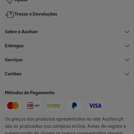
Ajuda
Trocas e Devoluções
Sobre a Auchan
Entregas
-10%
Serviços
Cartões
Livro O Livro De Elon
18.89 €/un
Métodos de Pagamento
20,99 €
PVP de editor
18,89 €
Os preços dos produtos apresentados no site Auchan.pt
são os praticados nas compras online. Antes do registo e
autenticação do cliente os preços apresentados servem