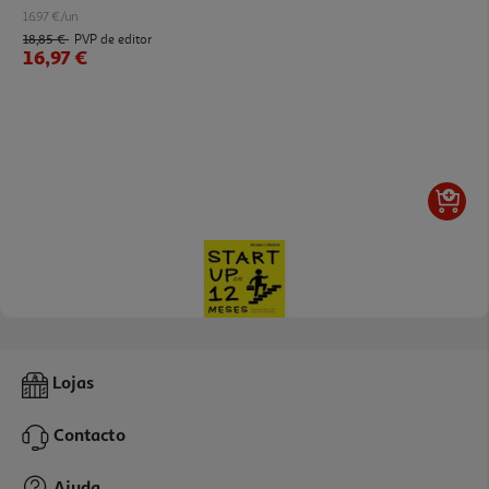
16.97 €/un
18,85 €
PVP de editor
16,97 €
Livro Startup Em 12 Meses ( Bolso)
Lojas
9.9 €/un
11,00 €
PVP de editor
Contacto
9,90 €