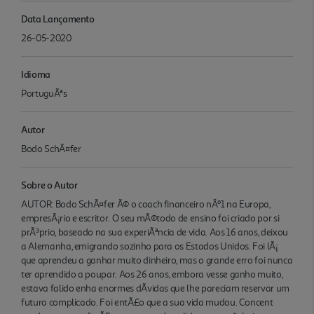
Data Lançamento
26-05-2020
Idioma
PortuguÃªs
Autor
Bodo SchÃ¤fer
Sobre o Autor
AUTOR: Bodo SchÃ¤fer Ã© o coach financeiro nÂº1 na Europa,
empresÃ¡rio e escritor. O seu mÃ©todo de ensino foi criado por si
prÃ³prio, baseado na sua experiÃªncia de vida. Aos 16 anos, deixou
a Alemanha, emigrando sozinho para os Estados Unidos. Foi lÃ¡
que aprendeu a ganhar muito dinheiro, mas o grande erro foi nunca
ter aprendido a poupar. Aos 26 anos, embora vesse ganho muito,
estava falido enha enormes dÃ­vidas que lhe pareciam reservar um
futuro complicado. Foi entÃ£o que a sua vida mudou. Concent