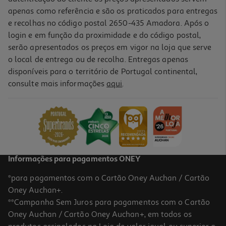
apenas como referência e são os praticados para entregas
e recolhas no código postal 2650-435 Amadora. Após o
login e em função da proximidade e do código postal,
-10%
serão apresentados os preços em vigor na loja que serve
o local de entrega ou de recolha. Entregas apenas
disponíveis para o território de Portugal continental,
consulte mais informações
aqui
.
Livro O Princípio De Peter
14.85 €/un
16,50 €
PVP de editor
14,85 €
Informações para pagamentos ONEY
*para pagamentos com o Cartão Oney Auchan / Cartão
Oney Auchan+.
**Campanha Sem Juros para pagamentos com o Cartão
Oney Auchan / Cartão Oney Auchan+, em todos os
-10%