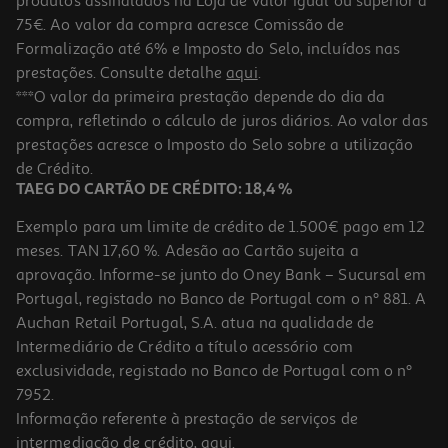
produtos assinalados na Loja de valor igual ou superior a
75€. Ao valor da compra acresce Comissão de
Formalização até 6% e Imposto do Selo, incluídos nas
prestações. Consulte detalhe
aqui
.
Livro Morre Sem Nada
***O valor da primeira prestação depende do dia da
compra, refletindo o cálculo de juros diários. Ao valor das
14.85 €/un
prestações acresce o Imposto do Selo sobre a utilização
16,50 €
PVP de editor
14,85 €
de Crédito.
TAEG DO CARTÃO DE CRÉDITO: 18,4 %
Exemplo para um limite de crédito de 1.500€ pago em 12
meses. TAN 17,60 %. Adesão ao Cartão sujeita a
aprovação. Informe-se junto do Oney Bank – Sucursal em
Portugal, registado no Banco de Portugal com o nº 881. A
Auchan Retail Portugal, S.A. atua na qualidade de
Intermediário de Crédito a título acessório com
-10%
exclusividade, registado no Banco de Portugal com o nº
7952.
Informação referente à prestação de serviços de
intermediação de crédito,
aqui
.