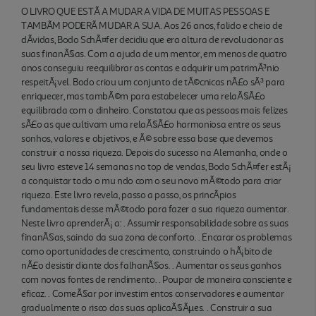
O LIVRO QUE ESTÃ A MUDAR A VIDA DE MUITAS PESSOAS E
TAMBÃM PODERÃ MUDAR A SUA. Aos 26 anos, falido e cheio de
dÃ­vidas, Bodo SchÃ¤fer decidiu que era altura de revolucionar as
suas finanÃ§as. Com a ajuda de um mentor, em menos de quatro
anos conseguiu reequilibrar as contas e adquirir um patrimÃ³nio
respeitÃ¡vel. Bodo criou um conjunto de tÃ©cnicas nÃ£o sÃ³ para
enriquecer, mas tambÃ©m para estabelecer uma relaÃ§Ã£o
equilibrada com o dinheiro. Constatou que as pessoas mais felizes
sÃ£o as que cultivam uma relaÃ§Ã£o harmoniosa entre os seus
sonhos, valores e objetivos, e Ã© sobre essa base que devemos
construir a nossa riqueza. Depois do sucesso na Alemanha, onde o
seu livro esteve 14 semanas no top de vendas, Bodo SchÃ¤fer estÃ¡
a conquistar todo o mu ndo com o seu novo mÃ©todo para criar
riqueza. Este livro revela, passo a passo, os princÃ­pios
fundamentais desse mÃ©todo para fazer a sua riqueza aumentar.
Neste livro aprenderÃ¡ a: . Assumir responsabilidade sobre as suas
finanÃ§as, saindo da sua zona de conforto. . Encarar os problemas
como oportunidades de crescimento, construindo o hÃ¡bito de
nÃ£o desistir diante dos falhanÃ§os. . Aumentar os seus ganhos
com novas fontes de rendimento. . Poupar de maneira consciente e
eficaz. . ComeÃ§ar por investim entos conservadores e aumentar
gradualmente o risco das suas aplicaÃ§Ãµes. . Construir a sua