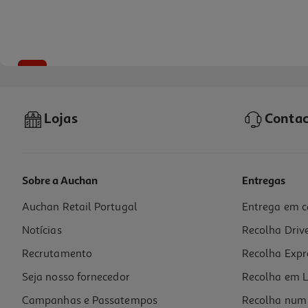
-10%
Lojas
Contac
Sobre a Auchan
Entregas
Auchan Retail Portugal
Entrega em c
Livro Escrita 2.0 De Martim Mariano
Notícias
Recolha Driv
15.98 €/un
17,75 €
PVP de editor
Recrutamento
Recolha Expr
15,98 €
Seja nosso fornecedor
Recolha em L
Campanhas e Passatempos
Recolha num 