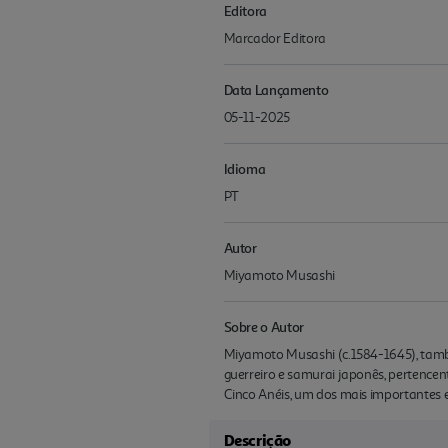
Editora
Marcador Editora
Data Lançamento
05-11-2025
Idioma
PT
Autor
Miyamoto Musashi
Sobre o Autor
Miyamoto Musashi (c.1584-1645), tam
guerreiro e samurai japonês, pertencen
Cinco Anéis, um dos mais importantes e
Descrição