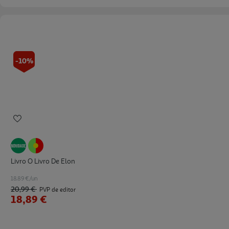
-10%
Livro O Livro De Elon
18.89 €/un
20,99 €
PVP de editor
18,89 €