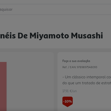
squisar
 Anéis De Miyamoto Musashi
Faça a sua avaliação
Ref. / EAN:
9789897548093
- Um clássico intemporal c
do que um tratado de estrat
se leitura de referência nas
17.91 €/un
gestão de conflitos - tanto 
luxo: encadernação em seda,
-10%
tornam este volume uma peça