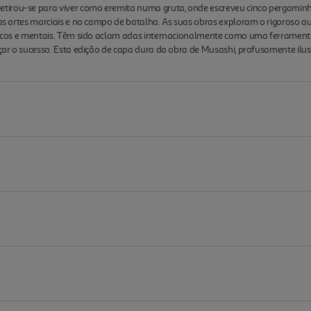
tirou-se para viver como eremita numa gruta, onde escreveu cinco pergaminh
nas artes marciais e no campo de batalha. As suas obras exploram o rigoroso a
ísicos e mentais. Têm sido aclam adas internacionalmente como uma ferramenta
çar o sucesso. Esta edição de capa dura da obra de Musashi, profusamente ilustr