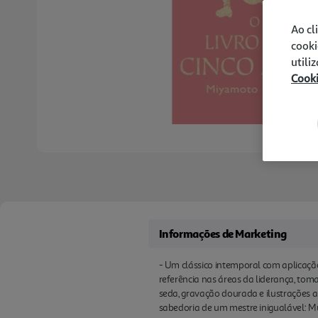
Ao cl
cooki
utili
Cook
Informações de Marketing
- Um clássico intemporal com aplicação
referência nas áreas da liderança, tom
seda, gravação dourada e ilustrações a
sabedoria de um mestre inigualável: Mus