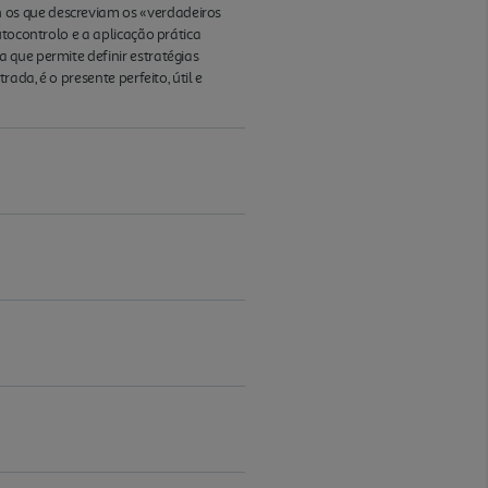
 os que descreviam os «verdadeiros
utocontrolo e a aplicação prática
 que permite definir estratégias
ada, é o presente perfeito, útil e