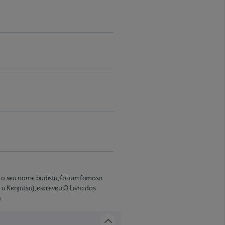
o seu nome budista, foi um famoso
u Kenjutsu), escreveu O Livro dos
.