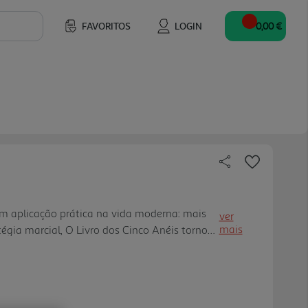
FAVORITOS
LOGIN
0,00 €
om aplicação prática na vida moderna: mais
ver
mais
égia marcial, O Livro dos Cinco Anéis tornou-
 áreas da liderança, tomada de decisão e
pessoais como pro fissionais. - Uma edição de
 gravação dourada e ilustrações a cores
 de coleção e um presente distinto, à altura