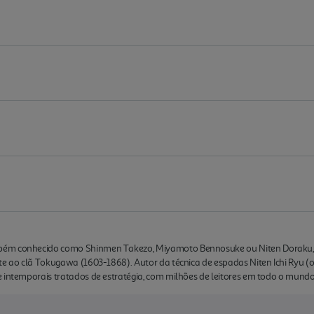
bém conhecido como Shinmen Takezo, Miyamoto Bennosuke ou Niten Doraku, 
te ao clã Tokugawa (1603-1868). Autor da técnica de espadas Niten Ichi Ryu (o 
 intemporais tratados de estratégia, com milhões de leitores em todo o mundo