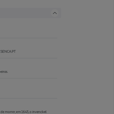
ESENCA.PT
eiras.
e morrer, em 1645, o invencível