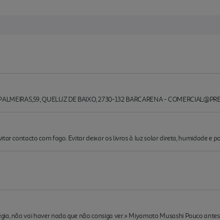
PALMEIRAS,59, QUELUZ DE BAIXO, 2730-132 BARCARENA - COMERCIAL@PR
tar contacto com fogo. Evitar deixar os livros à luz solar direta, humidade e po
gia, não vai haver nada que não consiga ver.» Miyamoto Musashi Pouco antes d