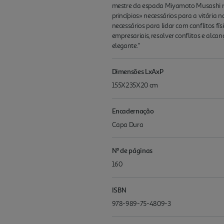
mestre da espada Miyamoto Musashi re
princípios» necessários para a vitória 
necessários para lidar com conflitos f
empresariais, resolver conflitos e alcan
elegante."
Dimensões LxAxP
155X235X20 cm
Encadernação
Capa Dura
Nº de páginas
160
ISBN
978-989-75-4809-3