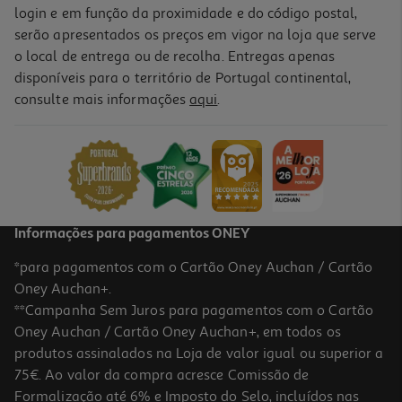
login e em função da proximidade e do código postal,
serão apresentados os preços em vigor na loja que serve
o local de entrega ou de recolha. Entregas apenas
disponíveis para o território de Portugal continental,
consulte mais informações
aqui
.
Informações para pagamentos ONEY
*para pagamentos com o Cartão Oney Auchan / Cartão
Oney Auchan+.
**Campanha Sem Juros para pagamentos com o Cartão
Oney Auchan / Cartão Oney Auchan+, em todos os
produtos assinalados na Loja de valor igual ou superior a
75€. Ao valor da compra acresce Comissão de
Formalização até 6% e Imposto do Selo, incluídos nas