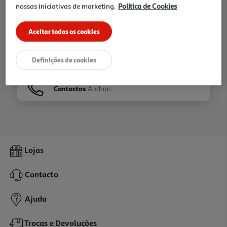
nossas iniciativas de marketing.
Política de Cookies
Ir para
Homepage
Aceitar todos os cookies
Veja os nossos
Folhetos
Definições de cookies
Contactos
Auchan
Lojas
Contacto
Ajuda
Trocas e Devoluções