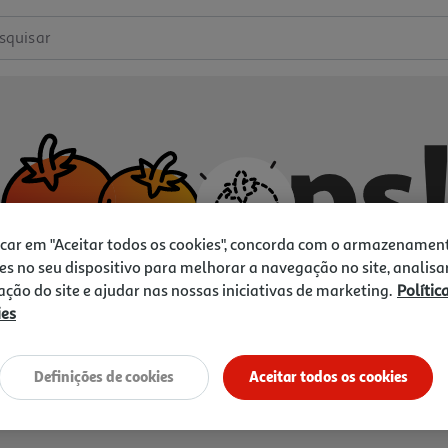
squisar
icar em "Aceitar todos os cookies", concorda com o armazenamen
es no seu dispositivo para melhorar a navegação no site, analisa
zação do site e ajudar nas nossas iniciativas de marketing.
Polític
ies
Não temos o que procura.
Vamos tentar de novo?
Definições de cookies
Aceitar todos os cookies