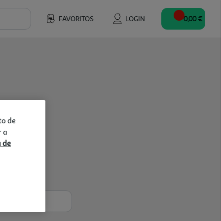
FAVORITOS
LOGIN
0,00 €
to de
r a
a de