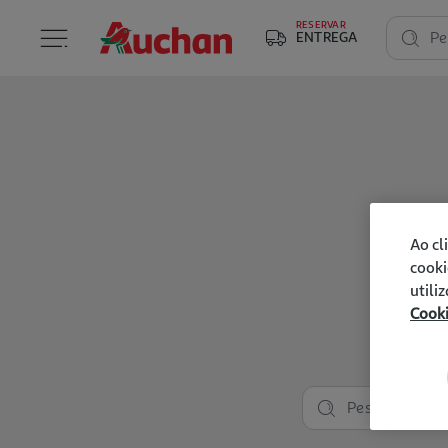
RESERVAR
ENTREGA
Pe
Ao cl
cooki
utili
Cook