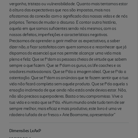
vergonha, tristeza ou vulnerabilidade. Quanto mais tentamos estar
à altura das expectativas que nos são impostas, mais nos
afastamos da conexão com o significado das nossas vidas e de nós
próprios. Temos de mudar o discurso. E contar outra história,
aquela em que somos suficientes sendo nós mesmos, com os
nossos defeitos, imperfeições e características negativas.
Precisamos de aprender a gerir melhor as expectativas, a saber
dizer não, a ficar satisfeitos com quem somos e a reconhecer que já
dispomos do essencial que nos permite alcançar uma vida mais
plena e feliz. Que se f*dam as pessoas cheias de virtude que sabem
sempre o que fazem. Que se f*dam os gurus, os life coaches e os
oradores motivacionais. Que se f*da a imagem ideal. Que se f*da a
ostentação. Que se f*dam os anúncios que te fazem sentir que a tua
vida não ficará completa sem aquele produto. Que se f*da aquela s
ensação incómoda de que ainda não estás onde devias estar. Não,
não são precisos superpoderes. Basta o teu compromisso. Vive a
tua vida e o resto que se f*da. «Num mundo onde tudo tem de ser
sempre melhor, mais eficaz e mais produtivo, este livro é uma ve
rdadeira lufada de ar fresco.» Arie Boomsma, apresentador"
Dimensões LxAxP