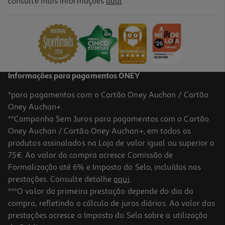
consulte mais informações
aqui
.
Livro Talvez A Tua Jornada Seja Agora Sobre Ti De Iandê
Albuquerque
13.41 €/un
14,90 €
PVP de editor
13,41 €
Informações para pagamentos ONEY
*para pagamentos com o Cartão Oney Auchan / Cartão
Oney Auchan+.
**Campanha Sem Juros para pagamentos com o Cartão
Oney Auchan / Cartão Oney Auchan+, em todos os
produtos assinalados na Loja de valor igual ou superior a
75€. Ao valor da compra acresce Comissão de
Formalização até 6% e Imposto do Selo, incluídos nas
prestações. Consulte detalhe
aqui
.
Livro O Livro Da Alquimia
***O valor da primeira prestação depende do dia da
compra, refletindo o cálculo de juros diários. Ao valor das
20.61 €/un
prestações acresce o Imposto do Selo sobre a utilização
20,61 €