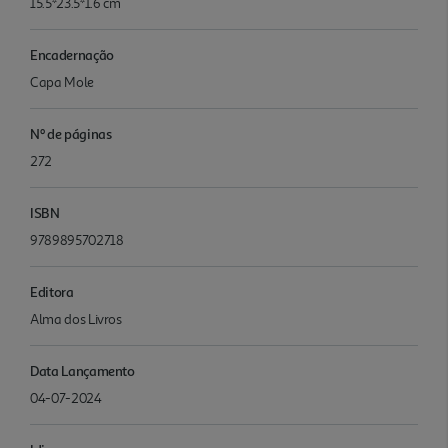
15.5*23.5*1.6 cm
Encadernação
Capa Mole
Nº de páginas
272
ISBN
9789895702718
Editora
Alma dos Livros
Data Lançamento
04-07-2024