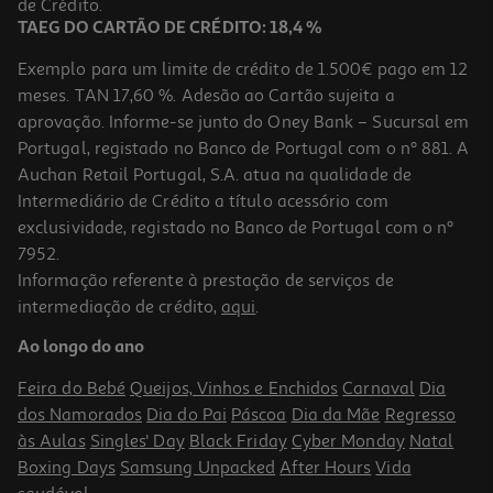
de Crédito.
TAEG DO CARTÃO DE CRÉDITO: 18,4 %
Exemplo para um limite de crédito de 1.500€ pago em 12
meses. TAN 17,60 %. Adesão ao Cartão sujeita a
aprovação. Informe-se junto do Oney Bank – Sucursal em
Portugal, registado no Banco de Portugal com o nº 881. A
Auchan Retail Portugal, S.A. atua na qualidade de
Intermediário de Crédito a título acessório com
-10%
exclusividade, registado no Banco de Portugal com o nº
7952.
Informação referente à prestação de serviços de
intermediação de crédito,
aqui
.
Livro Torne-Se Um Decifrador De Pessoas De Alexandre Monteiro
Ao longo do ano
16.11 €/un
17,90 €
PVP de editor
Feira do Bebé
Queijos, Vinhos e Enchidos
Carnaval
Dia
16,11 €
dos Namorados
Dia do Pai
Páscoa
Dia da Mãe
Regresso
às Aulas
Singles' Day
Black Friday
Cyber Monday
Natal
Boxing Days
Samsung Unpacked
After Hours
Vida