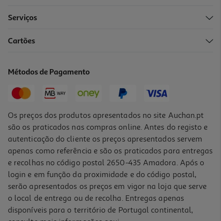
Serviços
Cartões
Livro A Lista Do Que Não Fazer Na Vida De Rolf Dobelli
14.36 €/un
Métodos de Pagamento
15,95 €
PVP de editor
14,36 €
Os preços dos produtos apresentados no site Auchan.pt
são os praticados nas compras online. Antes do registo e
autenticação do cliente os preços apresentados servem
apenas como referência e são os praticados para entregas
e recolhas no código postal 2650-435 Amadora. Após o
login e em função da proximidade e do código postal,
-10%
serão apresentados os preços em vigor na loja que serve
o local de entrega ou de recolha. Entregas apenas
disponíveis para o território de Portugal continental,