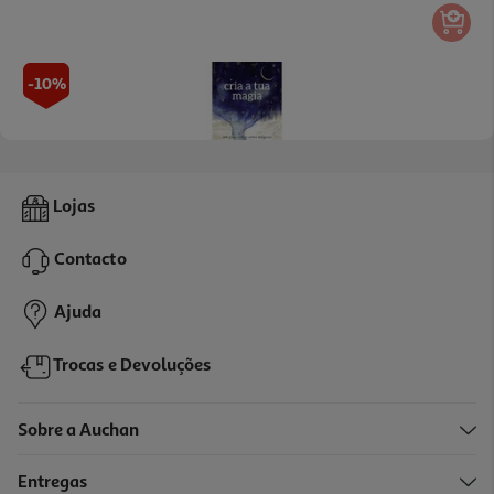
-10%
Livro Cria A Tua Magia
Lojas
14.31 €/un
15,90 €
PVP de editor
Contacto
14,31 €
Ajuda
Trocas e Devoluções
Sobre a Auchan
Entregas
-10%