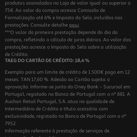
produtos assinalados na Loja de valor igual ou superior a
75€. Ao valor da compra acresce Comissão de
Formalização até 6% e Imposto do Selo, incluídos nas
prestações. Consulte detalhe
aqui
.
Alojamento Odisseias - Fugas A Dois
***O valor da primeira prestação depende do dia da
compra, refletindo o cálculo de juros diários. Ao valor das
49.9 €/un
prestações acresce o Imposto do Selo sobre a utilização
49,90 €
de Crédito.
TAEG DO CARTÃO DE CRÉDITO: 18,4 %
Exemplo para um limite de crédito de 1.500€ pago em 12
meses. TAN 17,60 %. Adesão ao Cartão sujeita a
aprovação. Informe-se junto do Oney Bank – Sucursal em
Portugal, registado no Banco de Portugal com o nº 881. A
Auchan Retail Portugal, S.A. atua na qualidade de
Intermediário de Crédito a título acessório com
exclusividade, registado no Banco de Portugal com o nº
7952.
Informação referente à prestação de serviços de