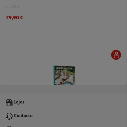
79.9 €/un
79,90 €
Alojamento Odisseias 3 Dias Hotéis & Spa A Dois
Lojas
199.9 €/un
Contacto
199,90 €