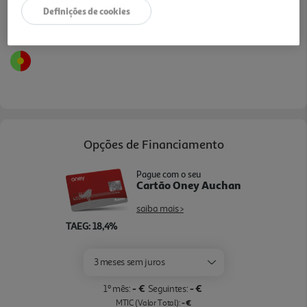
Definições de cookies
Opções de Financiamento
Pague com o seu
Cartão Oney Auchan
saiba mais >
TAEG: 18,4%
3 meses sem juros
- €
- €
1º mês:
Seguintes:
- €
MTIC (Valor Total):