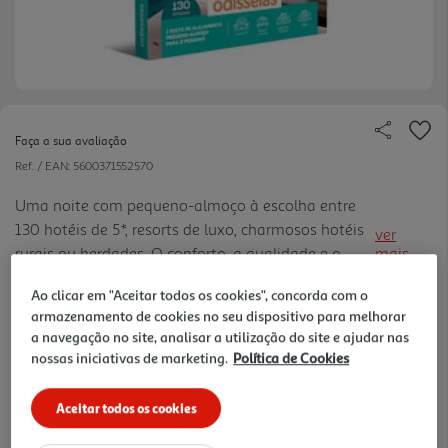
Faça a sua avaliação
Ref. / EAN:
5600371552570
Uma noite com pequeno-almoço à escolha entre
130 hotéis de 5*, resorts de luxo, charmosos hotéis
ver
rurais ou herdades. O conforto, a qualidade e o
mais
requinte, estão garantidos!
Ao clicar em "Aceitar todos os cookies", concorda com o
armazenamento de cookies no seu dispositivo para melhorar
99,90 €
a navegação no site, analisar a utilização do site e ajudar nas
nossas iniciativas de marketing.
Política de Cookies
Receba em casa a 10/08/2026
, se encomendar até às 12h.
1h
Recolha em loja Express
*
Aceitar todos os cookies
3h
Recolha Drive
*
*Mediante disponibilidade de slot de entrega e stock em loja.