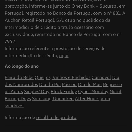
aprovação. Informe-se junto do Oney Bank – Sucursal em
Portugal, registado no Banco de Portugal com o nº 881. A
Auchan Retail Portugal, S.A. atua na qualidade de
Intermediário de Crédito a título acessório com
exclusividade, registado no Banco de Portugal com o nº
7952.
Informação referente à prestação de serviços de
intermediação de crédito,
aqui
.
Aventura Odisseias - Emoção Ao Volante E Aventuras Sem Limites
Ao longo do ano
99.9 €/un
Feira do Bebé
Queijos, Vinhos e Enchidos
Carnaval
Dia
99,90 €
dos Namorados
Dia do Pai
Páscoa
Dia da Mãe
Regresso
às Aulas
Singles' Day
Black Friday
Cyber Monday
Natal
Boxing Days
Samsung Unpacked
After Hours
Vida
saudável
Informação de
recolha de produto
.