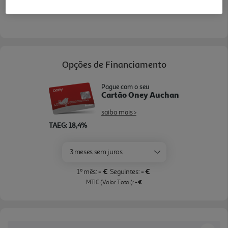
Opções de Financiamento
Pague com o seu
Cartão Oney Auchan
saiba mais >
TAEG: 18,4%
3 meses sem juros
- €
- €
1º mês:
Seguintes:
- €
MTIC (Valor Total):