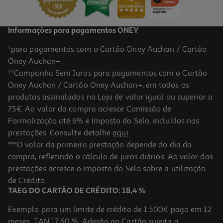
Informações para pagamentos ONEY
*para pagamentos com o Cartão Oney Auchan / Cartão
Oney Auchan+.
**Campanha Sem Juros para pagamentos com o Cartão
Oney Auchan / Cartão Oney Auchan+, em todos os
produtos assinalados na Loja de valor igual ou superior a
75€. Ao valor da compra acresce Comissão de
Formalização até 6% e Imposto do Selo, incluídos nas
prestações. Consulte detalhe
aqui
.
Aventura Odisseias - Voo De Helicóptero E Emoções Fortes
***O valor da primeira prestação depende do dia da
compra, refletindo o cálculo de juros diários. Ao valor das
69.9 €/un
prestações acresce o Imposto do Selo sobre a utilização
69,90 €
de Crédito.
TAEG DO CARTÃO DE CRÉDITO: 18,4 %
Exemplo para um limite de crédito de 1.500€ pago em 12
meses. TAN 17,60 %. Adesão ao Cartão sujeita a