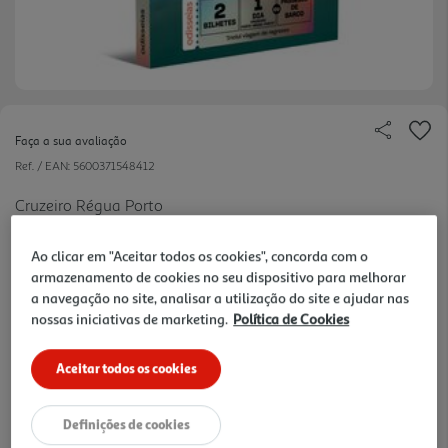
Faça a sua avaliação
Ref. / EAN:
5600371548412
Cruzeiro Régua Porto
Ao clicar em "Aceitar todos os cookies", concorda com o
armazenamento de cookies no seu dispositivo para melhorar
a navegação no site, analisar a utilização do site e ajudar nas
nossas iniciativas de marketing.
Política de Cookies
159,90 €
Aceitar todos os cookies
Receba em casa a 11/08/2026
, se encomendar até às 12h.
1h
Recolha em loja Express
*
3h
Recolha Drive
*
Definições de cookies
*Mediante disponibilidade de slot de entrega e stock em loja.