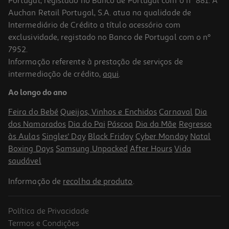
Portugal, registado no Banco de Portugal com o nº 881. A
Auchan Retail Portugal, S.A. atua na qualidade de
Intermediário de Crédito a título acessório com
-10%
exclusividade, registado no Banco de Portugal com o nº
7952.
Informação referente à prestação de serviços de
intermediação de crédito,
aqui
.
Livro Oráculo Diário Segundo Harry De Aavv
Ao longo do ano
16.11 €/un
17,90 €
PVP de editor
Feira do Bebé
Queijos, Vinhos e Enchidos
Carnaval
Dia
16,11 €
dos Namorados
Dia do Pai
Páscoa
Dia da Mãe
Regresso
às Aulas
Singles' Day
Black Friday
Cyber Monday
Natal
Boxing Days
Samsung Unpacked
After Hours
Vida
saudável
Informação de
recolha de produto
.
Política de Privacidade
-10%
Termos e Condições