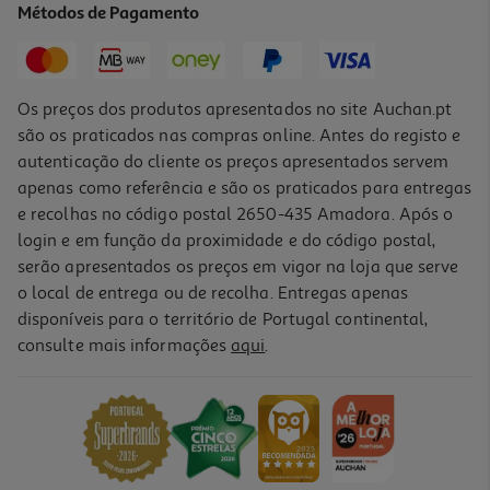
Métodos de Pagamento
16,90 €
PVP de editor
15,21 €
Os preços dos produtos apresentados no site Auchan.pt
são os praticados nas compras online. Antes do registo e
autenticação do cliente os preços apresentados servem
apenas como referência e são os praticados para entregas
e recolhas no código postal 2650-435 Amadora. Após o
login e em função da proximidade e do código postal,
-10%
serão apresentados os preços em vigor na loja que serve
o local de entrega ou de recolha. Entregas apenas
disponíveis para o território de Portugal continental,
consulte mais informações
aqui
.
Livro Educar Filhos Felizes Num Mundo De Loucos De Tania García
17.01 €/un
18,90 €
PVP de editor
17,01 €