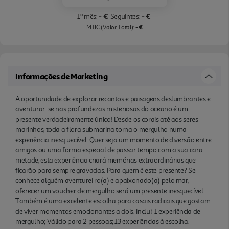
- €
- €
1º mês:
Seguintes:
- €
MTIC (Valor Total):
Informações de Marketing
A oportunidade de explorar recantos e paisagens deslumbrantes e
aventurar-se nas profundezas misteriosas do oceano é um
presente verdadeiramente único! Desde os corais até aos seres
marinhos, toda a flora submarina torna o mergulho numa
experiência inesq uecível. Quer seja um momento de diversão entre
amigos ou uma forma especial de passar tempo com a sua cara-
metade, esta experiência criará memórias extraordinárias que
ficarão para sempre gravadas. Para quem é este presente? Se
conhece alguém aventurei ro(a) e apaixonado(a) pelo mar,
oferecer um voucher de mergulho será um presente inesquecível.
Também é uma excelente escolha para casais radicais que gostam
de viver momentos emocionantes a dois. Inclui: 1 experiência de
mergulho; Válido para 2 pessoas; 13 experiências à escolha.