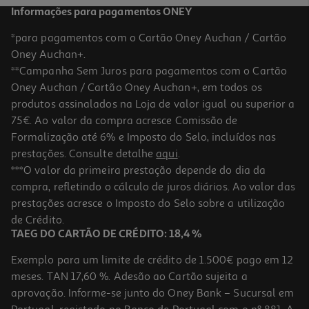
Informações para pagamentos ONEY
*para pagamentos com o Cartão Oney Auchan / Cartão
Oney Auchan+.
**Campanha Sem Juros para pagamentos com o Cartão
Oney Auchan / Cartão Oney Auchan+, em todos os
-10%
produtos assinalados na Loja de valor igual ou superior a
75€. Ao valor da compra acresce Comissão de
Formalização até 6% e Imposto do Selo, incluídos nas
prestações. Consulte detalhe
aqui
.
Livro Comer Com Sentido De João Martins
***O valor da primeira prestação depende do dia da
compra, refletindo o cálculo de juros diários. Ao valor das
16.11 €/un
prestações acresce o Imposto do Selo sobre a utilização
17,90 €
PVP de editor
16,11 €
de Crédito.
TAEG DO CARTÃO DE CRÉDITO: 18,4 %
Exemplo para um limite de crédito de 1.500€ pago em 12
meses. TAN 17,60 %. Adesão ao Cartão sujeita a
aprovação. Informe-se junto do Oney Bank – Sucursal em