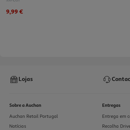
9.99 €/un
9,99 €
Lojas
Contac
Sobre a Auchan
Entregas
Auchan Retail Portugal
Entrega em c
Coluna Portátil Qilive 600127703 Vermelha Bt10w Q1703
Notícias
Recolha Driv
24.99 €/un