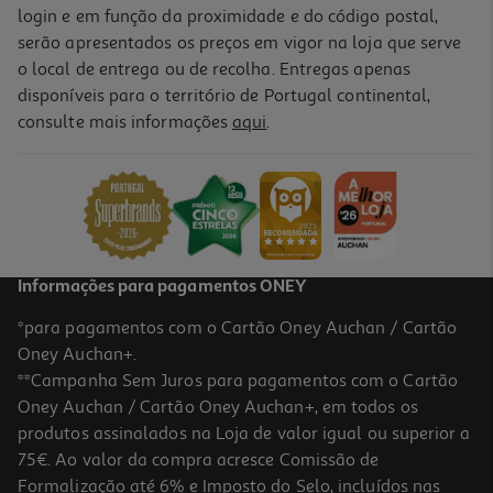
login e em função da proximidade e do código postal,
serão apresentados os preços em vigor na loja que serve
o local de entrega ou de recolha. Entregas apenas
disponíveis para o território de Portugal continental,
consulte mais informações
aqui
.
Informações para pagamentos ONEY
*para pagamentos com o Cartão Oney Auchan / Cartão
Oney Auchan+.
**Campanha Sem Juros para pagamentos com o Cartão
Oney Auchan / Cartão Oney Auchan+, em todos os
produtos assinalados na Loja de valor igual ou superior a
75€. Ao valor da compra acresce Comissão de
Formalização até 6% e Imposto do Selo, incluídos nas