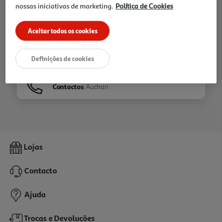
nossas iniciativas de marketing.
Política de Cookies
Ir para
Homepage
Aceitar todos os cookies
Veja os nossos
Folhetos
Definições de cookies
Contactos
Auchan
Lojas
Contacto
Ajuda
Trocas e Devoluções