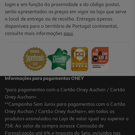
login e em função da proximidade e do código postal,
serão apresentados os preços em vigor na loja que serve
o local de entrega ou de recolha. Entregas apenas
disponíveis para o território de Portugal continental,
consulte mais informações
aqui
.
Informações para pagamentos ONEY
*para pagamentos com o Cartão Oney Auchan / Cartão
Oney Auchan+.
**Campanha Sem Juros para pagamentos com o Cartão
Oney Auchan / Cartão Oney Auchan+, em todos os
produtos assinalados na Loja de valor igual ou superior a
75€. Ao valor da compra acresce Comissão de
Formalização até 6% e Imposto do Selo, incluídos nas