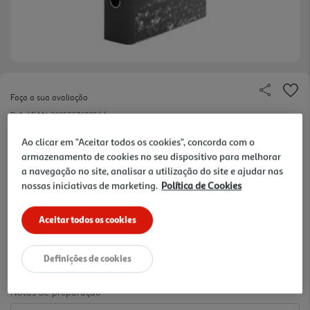
Faça a sua avaliação
Ref. / EAN:
3665257689544
Mantenha todos os seus documentos organizados
Ao clicar em "Aceitar todos os cookies", concorda com o
armazenamento de cookies no seu dispositivo para melhorar
e disponíveis com o dossier Ideias Mármore da
ver
a navegação no site, analisar a utilização do site e ajudar nas
Polegar. O dossier Mármore disponibiliza 2 argolas
mais
nossas iniciativas de marketing.
Política de Cookies
de 75mm de diametro e resistentes para organizar
2.99 €/un
e proteger os seus documentos, notas e projetos.
Aceitar todos os cookies
Feito de mater ial durável, permitelhe manter so
seus documentos longe de danos e sujidade.
2,99 €
Definições de cookies
Notas de preparação