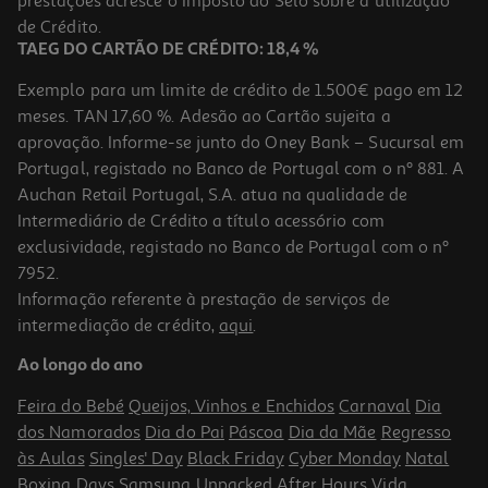
prestações acresce o Imposto do Selo sobre a utilização
2,45 €
de Crédito.
TAEG DO CARTÃO DE CRÉDITO: 18,4 %
Exemplo para um limite de crédito de 1.500€ pago em 12
meses. TAN 17,60 %. Adesão ao Cartão sujeita a
aprovação. Informe-se junto do Oney Bank – Sucursal em
Portugal, registado no Banco de Portugal com o nº 881. A
Auchan Retail Portugal, S.A. atua na qualidade de
Intermediário de Crédito a título acessório com
exclusividade, registado no Banco de Portugal com o nº
7952.
Informação referente à prestação de serviços de
intermediação de crédito,
aqui
.
Pasta Arquivo A4 Ambar Com Caixa Marmoreada 80mm
Ao longo do ano
3.89 €/un
Feira do Bebé
Queijos, Vinhos e Enchidos
Carnaval
Dia
3,89 €
dos Namorados
Dia do Pai
Páscoa
Dia da Mãe
Regresso
às Aulas
Singles' Day
Black Friday
Cyber Monday
Natal
Boxing Days
Samsung Unpacked
After Hours
Vida