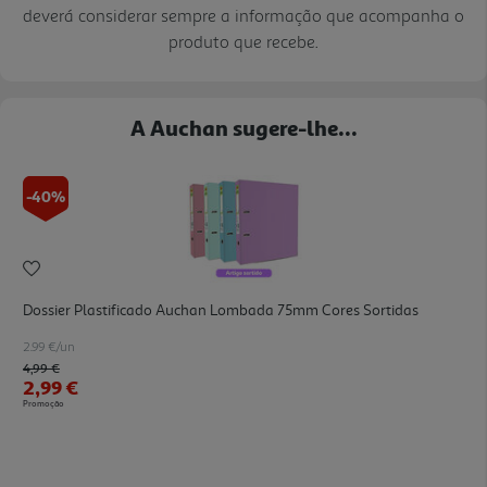
deverá considerar sempre a informação que acompanha o
produto que recebe.
A Auchan sugere-lhe...
-40%
Dossier Plastificado Auchan Lombada 75mm Cores Sortidas
2.99 €/un
Price reduced from
to
4,99 €
2,99 €
Promoção