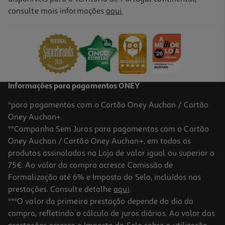
5.0
(1)
consulte mais informações
aqui
.
Pasta Arquivo A4 Ambar Lombada Larga Lisa Verde Alface
2.45 €/un
2,45 €
Informações para pagamentos ONEY
*para pagamentos com o Cartão Oney Auchan / Cartão
Oney Auchan+.
**Campanha Sem Juros para pagamentos com o Cartão
Oney Auchan / Cartão Oney Auchan+, em todos os
produtos assinalados na Loja de valor igual ou superior a
75€. Ao valor da compra acresce Comissão de
Formalização até 6% e Imposto do Selo, incluídos nas
prestações. Consulte detalhe
aqui
.
5.0
(2)
Pasta Arquivo A4 Ambar Lombada Larga Lisa Azul Turquesa
***O valor da primeira prestação depende do dia da
compra, refletindo o cálculo de juros diários. Ao valor das
2.45 €/un