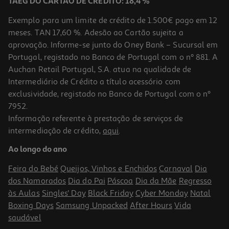
TAEG DO CARTÃO DE CRÉDITO: 18,4 %
Exemplo para um limite de crédito de 1.500€ pago em 12
meses. TAN 17,60 %. Adesão ao Cartão sujeita a
aprovação. Informe-se junto do Oney Bank – Sucursal em
Portugal, registado no Banco de Portugal com o nº 881. A
Auchan Retail Portugal, S.A. atua na qualidade de
Intermediário de Crédito a título acessório com
exclusividade, registado no Banco de Portugal com o nº
7952.
Informação referente à prestação de serviços de
5.0
(1)
intermediação de crédito,
aqui
.
Pasta Arquivo A4 Ambar Lombada Larga Lisa Verde Alface
Ao longo do ano
2.45 €/un
Feira do Bebé
Queijos, Vinhos e Enchidos
Carnaval
Dia
2,45 €
dos Namorados
Dia do Pai
Páscoa
Dia da Mãe
Regresso
às Aulas
Singles' Day
Black Friday
Cyber Monday
Natal
Boxing Days
Samsung Unpacked
After Hours
Vida
saudável