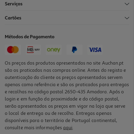
Serviços
Cartões
Dossier A4 Polegar Cores Sortidas
1.49 €/un
Métodos de Pagamento
1,49 €
Os preços dos produtos apresentados no site Auchan.pt
são os praticados nas compras online. Antes do registo e
autenticação do cliente os preços apresentados servem
apenas como referência e são os praticados para entregas
e recolhas no código postal 2650-435 Amadora. Após o
login e em função da proximidade e do código postal,
serão apresentados os preços em vigor na loja que serve
o local de entrega ou de recolha. Entregas apenas
disponíveis para o território de Portugal continental,
5.0
(2)
consulte mais informações
aqui
.
Pasta Arquivo A4 Ambar Lombada Larga Lisa Azul Turquesa