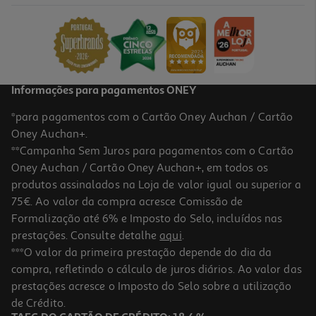
2.45 €/un
2,45 €
Informações para pagamentos ONEY
*para pagamentos com o Cartão Oney Auchan / Cartão
Oney Auchan+.
**Campanha Sem Juros para pagamentos com o Cartão
Oney Auchan / Cartão Oney Auchan+, em todos os
produtos assinalados na Loja de valor igual ou superior a
75€. Ao valor da compra acresce Comissão de
Formalização até 6% e Imposto do Selo, incluídos nas
prestações. Consulte detalhe
aqui
.
Pasta Arquivo A4 Ambar Marmoreada Preto
***O valor da primeira prestação depende do dia da
compra, refletindo o cálculo de juros diários. Ao valor das
2.49 €/un
prestações acresce o Imposto do Selo sobre a utilização
2,49 €
de Crédito.