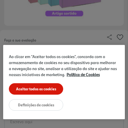
Faça a sua avaliação
Ref. / EAN:
3665257689520
Ao clicar em "Aceitar todos os cookies", concorda com o
2.99 €/un
armazenamento de cookies no seu dispositivo para melhorar
a navegação no site, analisar a utilização do site e ajudar nas
-40%
nossas iniciativas de marketing.
Política de Cookies
Price reduced from
to
4,99 €
2,99 €
Aceitar todos os cookies
Promoção:
de 3/8/2026 a 12/10/2026
Definições de cookies
Notas de preparação