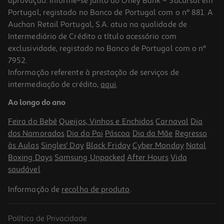
aprovação. Informe-se junto do Oney Bank – Sucursal em
Portugal, registado no Banco de Portugal com o nº 881. A
Auchan Retail Portugal, S.A. atua na qualidade de
Intermediário de Crédito a título acessório com
exclusividade, registado no Banco de Portugal com o nº
7952.
Informação referente à prestação de serviços de
intermediação de crédito,
aqui
.
Ao longo do ano
Feira do Bebé
Queijos, Vinhos e Enchidos
Carnaval
Dia
dos Namorados
Dia do Pai
Páscoa
Dia da Mãe
Regresso
às Aulas
Singles' Day
Black Friday
Cyber Monday
Natal
Boxing Days
Samsung Unpacked
After Hours
Vida
saudável
Informação de
recolha de produto
.
Política de Privacidade