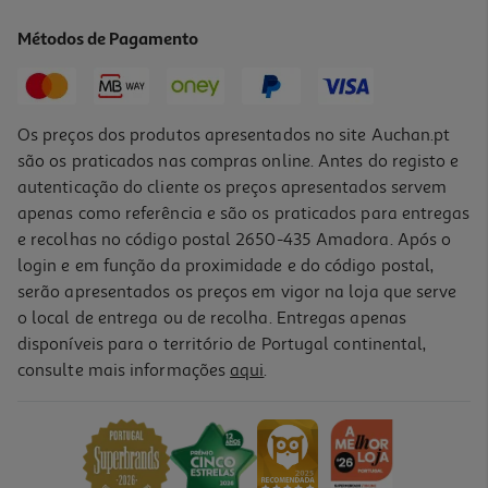
3.99 €/un
Métodos de Pagamento
Price reduced from
to
5,19 €
3,99 €
Promoção
Os preços dos produtos apresentados no site Auchan.pt
são os praticados nas compras online. Antes do registo e
autenticação do cliente os preços apresentados servem
apenas como referência e são os praticados para entregas
e recolhas no código postal 2650-435 Amadora. Após o
login e em função da proximidade e do código postal,
serão apresentados os preços em vigor na loja que serve
o local de entrega ou de recolha. Entregas apenas
disponíveis para o território de Portugal continental,
consulte mais informações
aqui
.