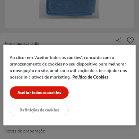
Faça a sua avaliação
Ref. / EAN:
3245676608083
Ao clicar em "Aceitar todos os cookies", concorda com o
Pano de Microfibras Auchan Para Quadro. Material:
armazenamento de cookies no seu dispositivo para melhorar
a navegação no site, analisar a utilização do site e ajudar nas
Poliéster. Cor: Azul. Tamanho do Produto: 19x19cm.
ver
nossas iniciativas de marketing.
Política de Cookies
Tamanho da Embalagem: H16 x W1.4 x L14cm.
mais
Uso: Para uso em escritórios ou em quadros.
1.39 €/un
Aceitar todos os cookies
Definições de cookies
1,39 €
Notas de preparação