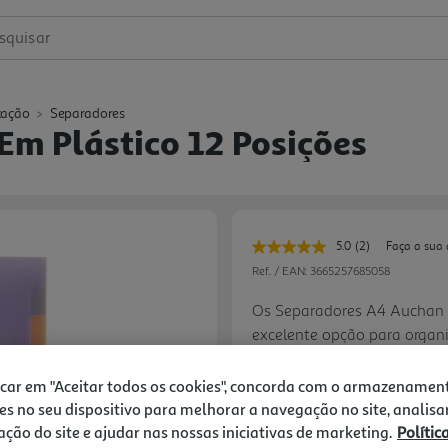
squisar
zação
Separadores
m Plástico 12 Posições
5.0
(2)
Faça a sua 
Leu
2
Ref. / EAN:
3665257685058
avaliações.
Link
Os Separadores A4 Auchan 
para
excelente opção para organi
a
mesma
pastas ou fichários no forma
página.
3.49 €/un
esses divisores são duráveis 
icar em "Aceitar todos os cookies", concorda com o armazenamen
organizar seus materiais mai
es no seu dispositivo para melhorar a navegação no site, analisa
e tenha uma maneira fácil
zação do site e ajudar nas nossas iniciativas de marketing.
Polític