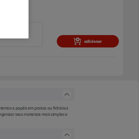
adicionar
entos e papéis em pastas ou fichários
organizar seus materiais mais simples e