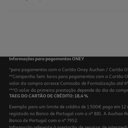
Separadores A4 Auchan Em Cartão 6 Posições
1.29 €/un
Price reduced from
to
1,49 €
1,29 €
Promoção
Informações para pagamentos ONEY
*para pagamentos com o Cartão Oney Auchan / Cartão O
**Campanha Sem Juros para pagamentos com o Cartão Oney
valor da compra acresce Comissão de Formalização até 6%
***O valor da primeira prestação depende do dia da compra,
TAEG DO CARTÃO DE CRÉDITO: 18,4 %
Exemplo para um limite de crédito de 1.500€ pago em 12 
registado no Banco de Portugal com o nº 881. A Auchan Ret
Banco de Portugal com o nº 7952.
Informação referente à prestação de serviços de intermedi