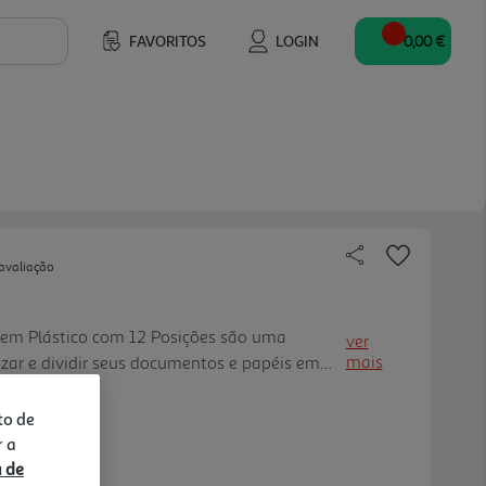
FAVORITOS
LOGIN
0,00 €
avaliação
em Plástico com 12 Posições são uma
ver
mais
zar e dividir seus documentos e papéis em
to A4. Feitos de polipropileno resistente,
e fáceis de usar, tornand o a tarefa de
to de
s simples e eficiente. Adquira esses divisores
r a
 de manter seus documentos sempre em
a de