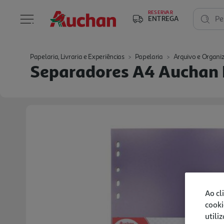
RESERVAR
ENTREGA
Pe
Papelaria, Livraria e Experiências
Papelaria
Arquivo e Organi
Separadores A4 Auchan E
Ao cl
cooki
utili