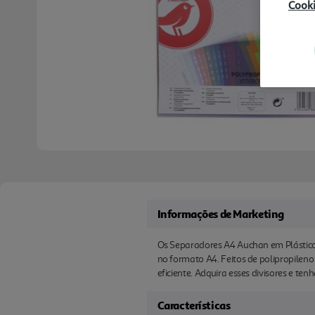
Cook
Informações de Marketing
Os Separadores A4 Auchan em Plástico 
no formato A4. Feitos de polipropileno r
eficiente. Adquira esses divisores e 
Características