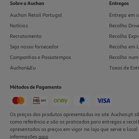
Sobre a Auchan
Entregas
Auchan Retail Portugal
Entrega em c
Separadores A4 Cartão Auchan 12 Posições
Notícias
Recolha Driv
2.59 €/un
Recrutamento
Recolha Expr
2,59 €
Seja nosso fornecedor
Recolha em L
Campanhas e Passatempos
Recolha num 
Auchan&Eu
Taxas de Ent
Métodos de Pagamento
-13%
Os preços dos produtos apresentados no site Auchan.pt sã
como referência e são os praticados para entregas e reco
apresentados os preços em vigor na loja que serve o local 
informações
aqui
.