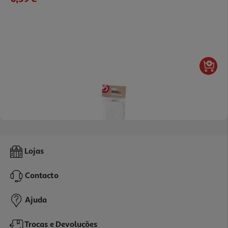
Mini Cavalete Auchan Madeira Com Tela 12cm
Lojas
1.79 €/un
Contacto
1,79 €
Ajuda
Trocas e Devoluções