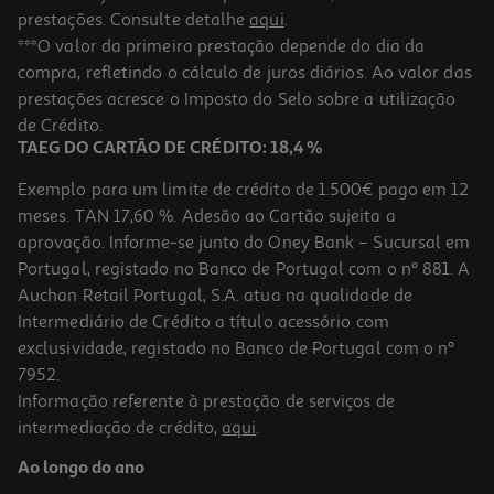
prestações. Consulte detalhe
aqui
.
Tela 8p Auchan 46x33cm
***O valor da primeira prestação depende do dia da
compra, refletindo o cálculo de juros diários. Ao valor das
3.99 €/un
prestações acresce o Imposto do Selo sobre a utilização
3,99 €
de Crédito.
TAEG DO CARTÃO DE CRÉDITO: 18,4 %
Exemplo para um limite de crédito de 1.500€ pago em 12
meses. TAN 17,60 %. Adesão ao Cartão sujeita a
aprovação. Informe-se junto do Oney Bank – Sucursal em
Portugal, registado no Banco de Portugal com o nº 881. A
Auchan Retail Portugal, S.A. atua na qualidade de
Intermediário de Crédito a título acessório com
exclusividade, registado no Banco de Portugal com o nº
7952.
Informação referente à prestação de serviços de
intermediação de crédito,
aqui
.
Tela Auchan 2 Peças 30x30cm
Ao longo do ano
2.39 €/un