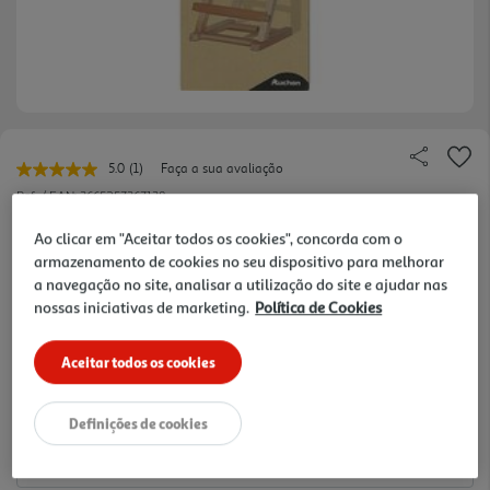
5.0
(1)
Faça a sua avaliação
Leu
uma
Ref. / EAN:
3665257367138
avaliação.
Link
12.49 €/un
Ao clicar em "Aceitar todos os cookies", concorda com o
para
armazenamento de cookies no seu dispositivo para melhorar
a
mesma
a navegação no site, analisar a utilização do site e ajudar nas
página.
nossas iniciativas de marketing.
Política de Cookies
12,49 €
Aceitar todos os cookies
Notas de preparação
Definições de cookies