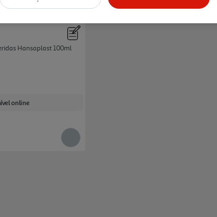
eridas Hansaplast 100ml
ível online