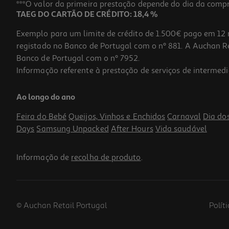
***O valor da primeira prestação depende do dia da compra,
TAEG DO CARTÃO DE CRÉDITO: 18,4 %
Exemplo para um limite de crédito de 1.500€ pago em 12 
registado no Banco de Portugal com o nº 881. A Auchan Ret
Banco de Portugal com o nº 7952.
Informação referente à prestação de serviços de intermedi
Ao longo do ano
Feira do Bebé
Queijos, Vinhos e Enchidos
Carnaval
Dia do
Days
Samsung Unpacked
After Hours
Vida saudável
Informação de
recolha de produto
.
© Auchan Retail Portugal
Polít