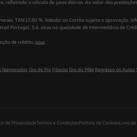
 refletindo o cálculo de juros diários. Ao valor das prestações
meses. TAN 17,60 %. Adesão ao Cartão sujeita a aprovação. In
ail Portugal, S.A. atua na qualidade de Intermediário de Crédi
ação de crédito,
aqui
.
s Namorados
Dia do Pai
Páscoa
Dia da Mãe
Regresso às Aulas
ica de Privacidade
Termos e Condições
Política de Cookies
Livro d