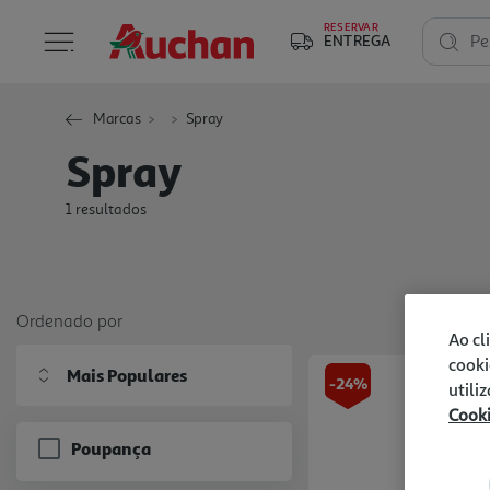
RESERVAR
ENTREGA
Pe
Marcas
Spray
Spray
1 resultados
Ordenado por
Ao cl
cooki
Mais Populares
-24%
utili
Cook
Poupança