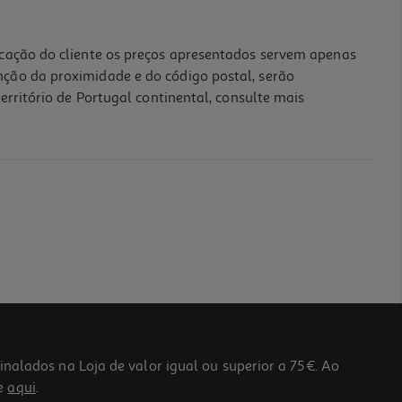
icação do cliente os preços apresentados servem apenas
nção da proximidade e do código postal, serão
erritório de Portugal continental, consulte mais
lados na Loja de valor igual ou superior a 75€. Ao
he
aqui
.