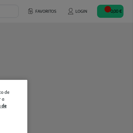
FAVORITOS
LOGIN
0,00 €
to de
r a
a de