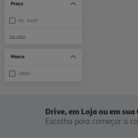
Preço
€0 - €4,99
Refine by Preço: €0 - €4,99
Ver mais
Marca
SPRAY
Refine by Marca: SPRAY
Drive, em Loja ou em sua
Escolha para começar a c