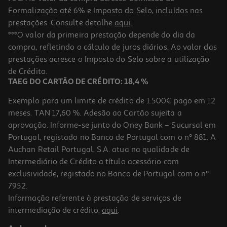
Formalização até 6% e Imposto do Selo, incluídos nas
prestações. Consulte detalhe
aqui
.
Tinta Acrílica Auchan Verde 120ml
***O valor da primeira prestação depende do dia da
compra, refletindo o cálculo de juros diários. Ao valor das
2.19 €/un
prestações acresce o Imposto do Selo sobre a utilização
2,19 €
de Crédito.
TAEG DO CARTÃO DE CRÉDITO: 18,4 %
Exemplo para um limite de crédito de 1.500€ pago em 12
meses. TAN 17,60 %. Adesão ao Cartão sujeita a
aprovação. Informe-se junto do Oney Bank – Sucursal em
Portugal, registado no Banco de Portugal com o nº 881. A
Auchan Retail Portugal, S.A. atua na qualidade de
Intermediário de Crédito a título acessório com
exclusividade, registado no Banco de Portugal com o nº
7952.
Informação referente à prestação de serviços de
intermediação de crédito,
aqui
.
Tinta Acrílica Auchan Castanho 120ml