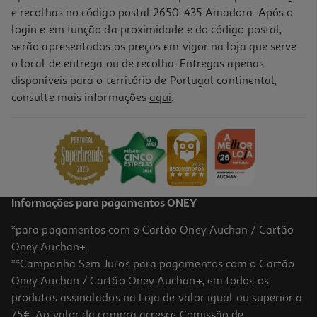
e recolhas no código postal 2650-435 Amadora. Após o
login e em função da proximidade e do código postal,
serão apresentados os preços em vigor na loja que serve
o local de entrega ou de recolha. Entregas apenas
disponíveis para o território de Portugal continental,
consulte mais informações
aqui
.
Tinta Acrílica Auchan Vermelha 120ml
2.19 €/un
2,19 €
Informações para pagamentos ONEY
*para pagamentos com o Cartão Oney Auchan / Cartão
Oney Auchan+.
**Campanha Sem Juros para pagamentos com o Cartão
Oney Auchan / Cartão Oney Auchan+, em todos os
produtos assinalados na Loja de valor igual ou superior a
75€. Ao valor da compra acresce Comissão de