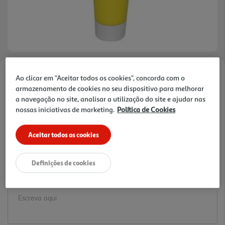
Ao clicar em "Aceitar todos os cookies", concorda com o
Faça a sua avaliação
armazenamento de cookies no seu dispositivo para melhorar
Ref. / EAN:
3665257369668
a navegação no site, analisar a utilização do site e ajudar nas
2.19 €/un
nossas iniciativas de marketing.
Política de Cookies
Aceitar todos os cookies
2,19 €
Definições de cookies
Notas de preparação