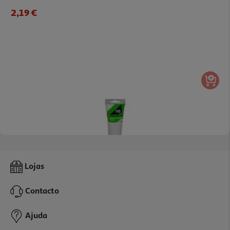
2,19 €
Tinta Acrílica Auchan Branco 120ml
Lojas
2.19 €/un
Contacto
2,19 €
Ajuda