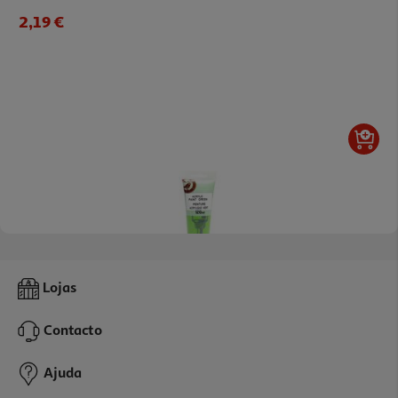
2,19 €
Tinta Acrílica Auchan Verde 120ml
Lojas
2.19 €/un
Contacto
2,19 €
Ajuda