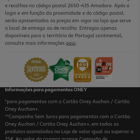
e recolhas no código postal 2650-435 Amadora. Após o
login e em função da proximidade e do código postal,
serão apresentados os preços em vigor na loja que serve
o local de entrega ou de recolha. Entregas apenas
disponíveis para o território de Portugal continental,
consulte mais informações
aqui
.
Tinta Acrílica Auchan Rosa 120ml
2.19 €/un
2,19 €
Informações para pagamentos ONEY
*para pagamentos com o Cartão Oney Auchan / Cartão
Oney Auchan+.
**Campanha Sem Juros para pagamentos com o Cartão
Oney Auchan / Cartão Oney Auchan+, em todos os
produtos assinalados na Loja de valor igual ou superior a
75€. Ao valor da compra acresce Comissão de