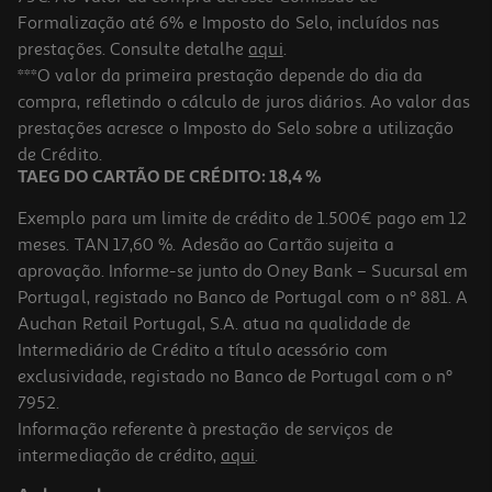
Formalização até 6% e Imposto do Selo, incluídos nas
prestações. Consulte detalhe
aqui
.
Tinta Acrílica Auchan Vermelha 120ml
***O valor da primeira prestação depende do dia da
compra, refletindo o cálculo de juros diários. Ao valor das
2.19 €/un
prestações acresce o Imposto do Selo sobre a utilização
2,19 €
de Crédito.
TAEG DO CARTÃO DE CRÉDITO: 18,4 %
Exemplo para um limite de crédito de 1.500€ pago em 12
meses. TAN 17,60 %. Adesão ao Cartão sujeita a
aprovação. Informe-se junto do Oney Bank – Sucursal em
Portugal, registado no Banco de Portugal com o nº 881. A
Auchan Retail Portugal, S.A. atua na qualidade de
Intermediário de Crédito a título acessório com
exclusividade, registado no Banco de Portugal com o nº
7952.
Informação referente à prestação de serviços de
intermediação de crédito,
aqui
.
Tinta Acrílica Auchan Castanho 120ml