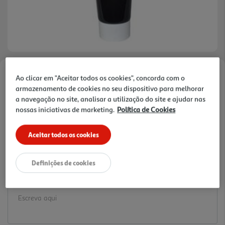
Ao clicar em "Aceitar todos os cookies", concorda com o
Faça a sua avaliação
armazenamento de cookies no seu dispositivo para melhorar
Ref. / EAN:
3665257369477
a navegação no site, analisar a utilização do site e ajudar nas
2.19 €/un
nossas iniciativas de marketing.
Política de Cookies
Aceitar todos os cookies
2,19 €
Definições de cookies
Notas de preparação