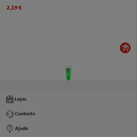
2,19 €
Tinta Acrílica Auchan Verde 120ml
Lojas
3.69 €/un
Contacto
3,69 €
Ajuda