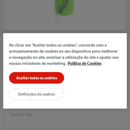
Ao clicar em "Aceitar todos os cookies", concorda com o
Faça a sua avaliação
armazenamento de cookies no seu dispositivo para melhorar
Ref. / EAN:
3665257369538
a navegação no site, analisar a utilização do site e ajudar nas
2.19 €/un
nossas iniciativas de marketing.
Política de Cookies
Aceitar todos os cookies
2,19 €
Definições de cookies
Notas de preparação