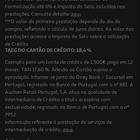
Formalização até 6% e Imposto do Selo, incluídos nas
prestações. Consulte detalhe
aqui
.
Tinta Acrílica Auchan Neon 120ml
***O valor da primeira prestação depende do dia da
compra, refletindo o cálculo de juros diários. Ao valor das
3.69 €/un
prestações acresce o Imposto do Selo sobre a utilização
3,69 €
de Crédito.
TAEG DO CARTÃO DE CRÉDITO: 18,4 %
Exemplo para um limite de crédito de 1.500€ pago em 12
meses. TAN 17,60 %. Adesão ao Cartão sujeita a
aprovação. Informe-se junto do Oney Bank – Sucursal em
Portugal, registado no Banco de Portugal com o nº 881. A
Auchan Retail Portugal, S.A. atua na qualidade de
Intermediário de Crédito a título acessório com
exclusividade, registado no Banco de Portugal com o nº
7952.
Informação referente à prestação de serviços de
intermediação de crédito,
aqui
.
Tinta Acrílica Auchan Azul Neon 120ml