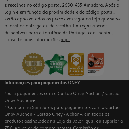
e recolhas no código postal 2650-435 Amadora. Após o
login e em função da proximidade e do código postal,
serão apresentados os preços em vigor na loja que serve
o local de entrega ou de recolha. Entregas apenas
disponíveis para o território de Portugal continental,
5.0
(1)
consulte mais informações
aqui
.
Tinta Acrílica Auchan Dourado 120ml
2.99 €/un
2,99 €
Informações para pagamentos ONEY
*para pagamentos com o Cartão Oney Auchan / Cartão
Oney Auchan+.
**Campanha Sem Juros para pagamentos com o Cartão
Oney Auchan / Cartão Oney Auchan+, em todos os
produtos assinalados na Loja de valor igual ou superior a
75€. Ao valor da compra acresce Comissão de