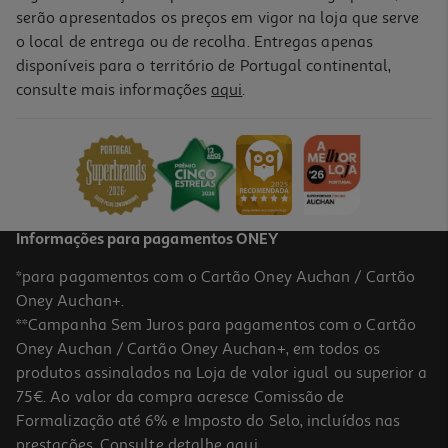
serão apresentados os preços em vigor na loja que serve
o local de entrega ou de recolha. Entregas apenas
disponíveis para o território de Portugal continental,
5.0
(1)
consulte mais informações
aqui
.
Tinta Acrílica Auchan Dourado 120ml
2.99 €/un
2,99 €
Informações para pagamentos ONEY
*para pagamentos com o Cartão Oney Auchan / Cartão
Oney Auchan+.
**Campanha Sem Juros para pagamentos com o Cartão
Oney Auchan / Cartão Oney Auchan+, em todos os
produtos assinalados na Loja de valor igual ou superior a
75€. Ao valor da compra acresce Comissão de
Formalização até 6% e Imposto do Selo, incluídos nas
prestações. Consulte detalhe
aqui
.