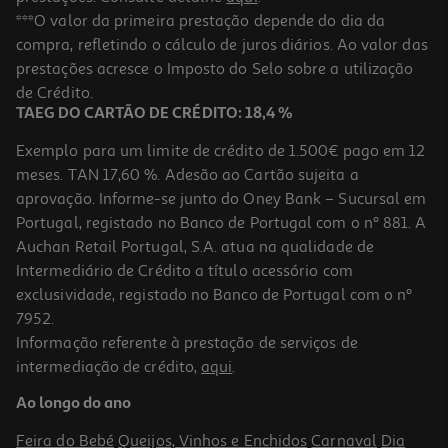
Tinta Acrílica Auchan Castanho 120ml
***O valor da primeira prestação depende do dia da
compra, refletindo o cálculo de juros diários. Ao valor das
2.19 €/un
prestações acresce o Imposto do Selo sobre a utilização
2,19 €
de Crédito.
TAEG DO CARTÃO DE CRÉDITO: 18,4 %
Exemplo para um limite de crédito de 1.500€ pago em 12
meses. TAN 17,60 %. Adesão ao Cartão sujeita a
aprovação. Informe-se junto do Oney Bank – Sucursal em
Portugal, registado no Banco de Portugal com o nº 881. A
Auchan Retail Portugal, S.A. atua na qualidade de
Intermediário de Crédito a título acessório com
exclusividade, registado no Banco de Portugal com o nº
7952.
Informação referente à prestação de serviços de
intermediação de crédito,
aqui
.
Tinta Acrílica Auchan Neon 120ml
Ao longo do ano
3.69 €/un
Feira do Bebé
Queijos, Vinhos e Enchidos
Carnaval
Dia
3,69 €