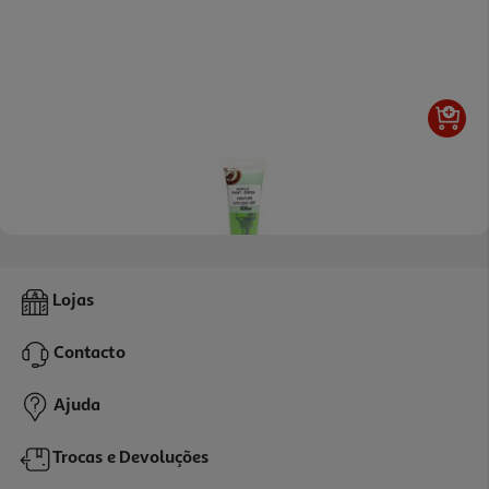
Tinta Acrílica Auchan Verde 120ml
Lojas
2.19 €/un
Contacto
2,19 €
Ajuda
Trocas e Devoluções