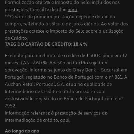
Formalização até 6% e Imposto do Selo, incluídos nas
prestações. Consulte detalhe
aqui
.
Guache Auchan Chicky Vermelho 250ml
***O valor da primeira prestação depende do dia da
compra, refletindo o cálculo de juros diários. Ao valor das
1.99 €/un
prestações acresce o Imposto do Selo sobre a utilização
1,99 €
de Crédito.
TAEG DO CARTÃO DE CRÉDITO: 18,4 %
Exemplo para um limite de crédito de 1.500€ pago em 12
meses. TAN 17,60 %. Adesão ao Cartão sujeita a
aprovação. Informe-se junto do Oney Bank – Sucursal em
Portugal, registado no Banco de Portugal com o nº 881. A
Auchan Retail Portugal, S.A. atua na qualidade de
Intermediário de Crédito a título acessório com
exclusividade, registado no Banco de Portugal com o nº
7952.
Informação referente à prestação de serviços de
intermediação de crédito,
aqui
.
Guache Auchan Chicky Laranja 250ml
Ao longo do ano
1.99 €/un