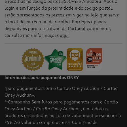
e recolhas no código postal 2650-435 Amadora. Após o
login e em função da proximidade e do código postal,
serão apresentados os preços em vigor na loja que serve
o local de entrega ou de recolha. Entregas apenas
disponíveis para o território de Portugal continental,
consulte mais informações
aqui
.
Guache Auchan Chicky Verde 250ml
1.99 €/un
1,99 €
Informações para pagamentos ONEY
*para pagamentos com o Cartão Oney Auchan / Cartão
Oney Auchan+.
**Campanha Sem Juros para pagamentos com o Cartão
Oney Auchan / Cartão Oney Auchan+, em todos os
produtos assinalados na Loja de valor igual ou superior a
75€. Ao valor da compra acresce Comissão de