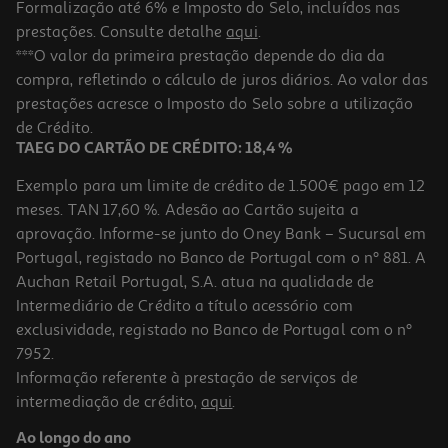
Formalização até 6% e Imposto do Selo, incluídos nas
prestações. Consulte detalhe
aqui
.
Guache Auchan Chicky Vermelho 250ml
***O valor da primeira prestação depende do dia da
compra, refletindo o cálculo de juros diários. Ao valor das
1.99 €/un
prestações acresce o Imposto do Selo sobre a utilização
1,99 €
de Crédito.
TAEG DO CARTÃO DE CRÉDITO: 18,4 %
Exemplo para um limite de crédito de 1.500€ pago em 12
meses. TAN 17,60 %. Adesão ao Cartão sujeita a
aprovação. Informe-se junto do Oney Bank – Sucursal em
Portugal, registado no Banco de Portugal com o nº 881. A
Auchan Retail Portugal, S.A. atua na qualidade de
Intermediário de Crédito a título acessório com
exclusividade, registado no Banco de Portugal com o nº
7952.
Informação referente à prestação de serviços de
intermediação de crédito,
aqui
.
Guache Auchan Chicky Laranja 250ml
Ao longo do ano
1.99 €/un