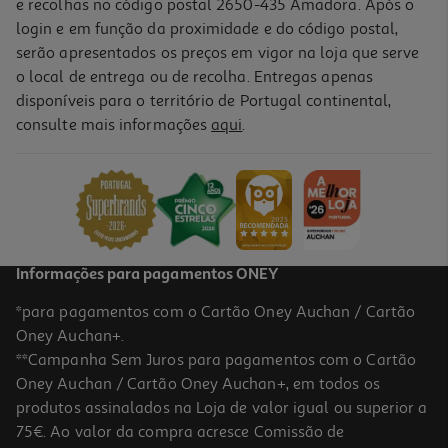
e recolhas no código postal 2650-435 Amadora. Após o
login e em função da proximidade e do código postal,
serão apresentados os preços em vigor na loja que serve
o local de entrega ou de recolha. Entregas apenas
disponíveis para o território de Portugal continental,
consulte mais informações
aqui
.
Guache Auchan Chicky Verde 250ml
1.99 €/un
1,99 €
Informações para pagamentos ONEY
*para pagamentos com o Cartão Oney Auchan / Cartão
Oney Auchan+.
**Campanha Sem Juros para pagamentos com o Cartão
Oney Auchan / Cartão Oney Auchan+, em todos os
produtos assinalados na Loja de valor igual ou superior a
75€. Ao valor da compra acresce Comissão de