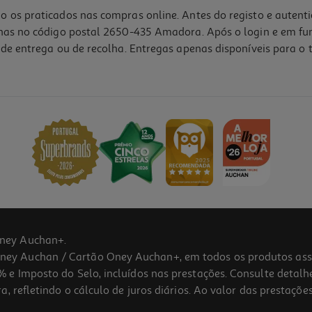
o os praticados nas compras online. Antes do registo e autent
lhas no código postal 2650-435 Amadora. Após o login e em fu
de entrega ou de recolha. Entregas apenas disponíveis para o t
ney Auchan+.
 Auchan / Cartão Oney Auchan+, em todos os produtos assina
 e Imposto do Selo, incluídos nas prestações. Consulte detal
 refletindo o cálculo de juros diários. Ao valor das prestações