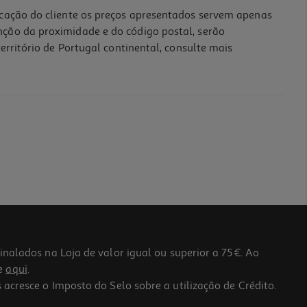
icação do cliente os preços apresentados servem apenas
nção da proximidade e do código postal, serão
erritório de Portugal continental, consulte mais
lados na Loja de valor igual ou superior a 75€. Ao
he
aqui
.
 acresce o Imposto do Selo sobre a utilização de Crédito.