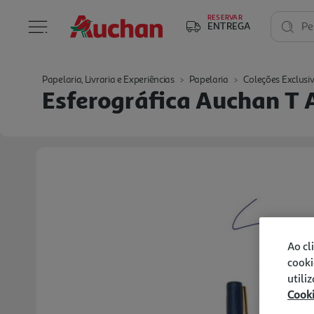
RESERVAR
ENTREGA
Pe
Papelaria, Livraria e Experiências
Papelaria
Coleções Exclusi
Esferográfica Auchan T 
Ao cl
cooki
utili
Cook