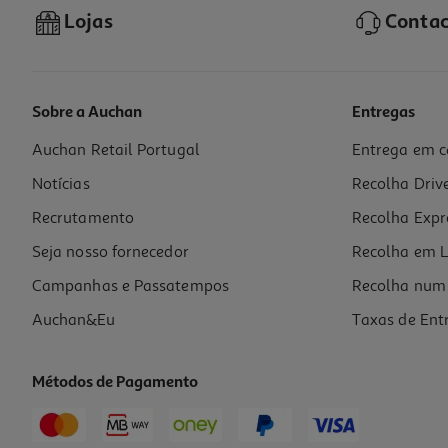
Lojas
Contac
Sobre a Auchan
Entregas
Auchan Retail Portugal
Entrega em c
Esferográfica Auchan T Preta Cosmic Vibes
Notícias
Recolha Driv
0.5 €/un
Price reduced from
to
0,99 €
Recrutamento
Recolha Expr
0,50 €
Promoção
Seja nosso fornecedor
Recolha em L
Campanhas e Passatempos
Recolha num 
Auchan&Eu
Taxas de Ent
Métodos de Pagamento