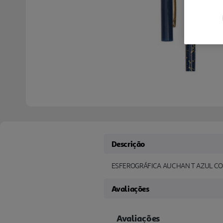
Descrição
ESFEROGRÁFICA AUCHAN T AZUL CO
Avaliações