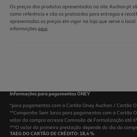
Os preços dos produtos apresentados no site Auchan.pt sã
como referência e são os praticados para entregas e reco
apresentados os preços em vigor na loja que serve o local 
informações
aqui
.
Caneta Retrátil Auchan T Preta Cosmic Vibes
1 €/un
1,00 €
Informações para pagamentos ONEY
*para pagamentos com o Cartão Oney Auchan / Cartão O
**Campanha Sem Juros para pagamentos com o Cartão Oney
-44%
valor da compra acresce Comissão de Formalização até 6%
***O valor da primeira prestação depende do dia da compra,
TAEG DO CARTÃO DE CRÉDITO: 18,4 %