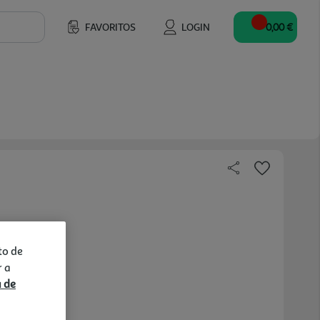
FAVORITOS
LOGIN
0,00 €
to de
r a
a de