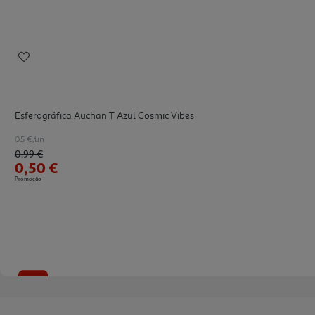
Esferográfica Auchan T Azul Cosmic Vibes
0.5 €/un
Price reduced from
to
0,99 €
0,50 €
Promoção
-49%