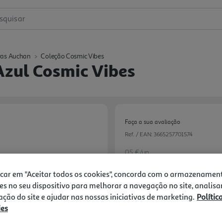
squisar
vas Auchan
Coleção Cosmic Vibes
Azul Cosmic Vibes
Faça a sua avaliação
Ref. / EAN:
3665257701574
0.5 €/un
-49%
icar em "Aceitar todos os cookies", concorda com o armazenamen
es no seu dispositivo para melhorar a navegação no site, analisa
Price reduced from
to
0,99 €
zação do site e ajudar nas nossas iniciativas de marketing.
Polític
0,50 €
ies
Promoção:
de 20/2/2026 a 1/1/2027