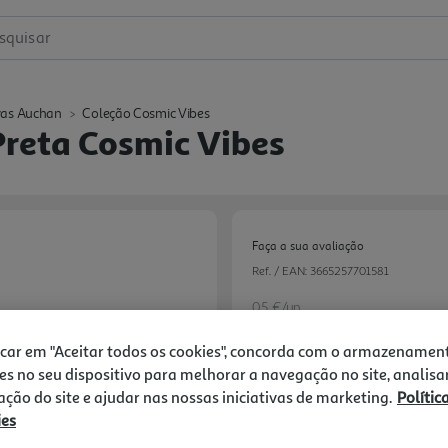
squisar
vas Auchan
Coleção Cosmic Vibes
Preta Cosmic Vibes
Faça a sua avaliação
Ref. / EAN:
3665257701581
0.5 €/un
-49%
icar em "Aceitar todos os cookies", concorda com o armazenamen
es no seu dispositivo para melhorar a navegação no site, analisa
Price reduced from
to
0,99 €
zação do site e ajudar nas nossas iniciativas de marketing.
Polític
0,50 €
ies
Promoção:
de 20/2/2026 a 1/1/2027