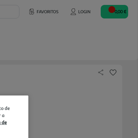
FAVORITOS
LOGIN
0,00 €
to de
r a
a de