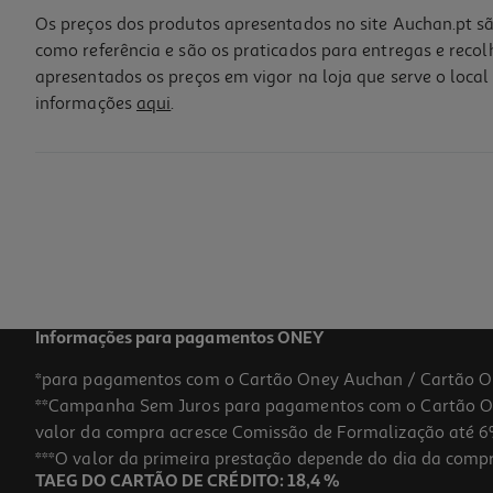
Os preços dos produtos apresentados no site Auchan.pt sã
como referência e são os praticados para entregas e reco
apresentados os preços em vigor na loja que serve o local 
informações
aqui
.
Caneta Apagável Auchan T Preta C/ Rec Cosmic Vibes
1 €/un
Price reduced from
to
1,79 €
1,00 €
Promoção
Informações para pagamentos ONEY
*para pagamentos com o Cartão Oney Auchan / Cartão O
**Campanha Sem Juros para pagamentos com o Cartão Oney
valor da compra acresce Comissão de Formalização até 6%
***O valor da primeira prestação depende do dia da compra,
TAEG DO CARTÃO DE CRÉDITO: 18,4 %