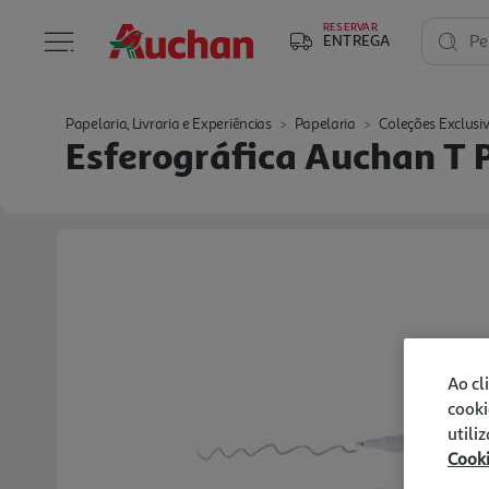
RESERVAR
ENTREGA
Pe
Papelaria, Livraria e Experiências
Papelaria
Coleções Exclusi
Esferográfica Auchan T 
Ao cl
cooki
utili
Cook