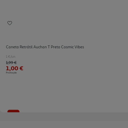
Caneta Retrátil Auchan T Preta Cosmic Vibes
1 €/un
Price reduced from
to
1,99 €
1,00 €
Promoção
-50%