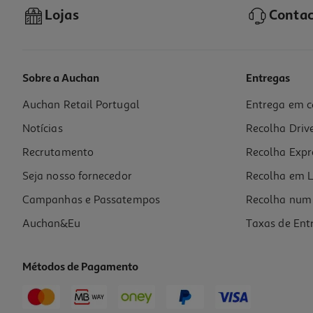
Lojas
Contac
Sobre a Auchan
Entregas
Auchan Retail Portugal
Entrega em c
Caneta Retrátil Auchan T Azul Cosmic Vibes
Notícias
Recolha Driv
1 €/un
Price reduced from
to
1,99 €
Recrutamento
Recolha Expr
1,00 €
Promoção
Seja nosso fornecedor
Recolha em L
Campanhas e Passatempos
Recolha num 
Auchan&Eu
Taxas de Ent
Métodos de Pagamento
-44%