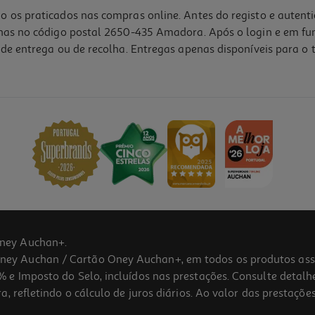
o os praticados nas compras online. Antes do registo e autent
lhas no código postal 2650-435 Amadora. Após o login e em fu
de entrega ou de recolha. Entregas apenas disponíveis para o t
ney Auchan+.
 Auchan / Cartão Oney Auchan+, em todos os produtos assina
 e Imposto do Selo, incluídos nas prestações. Consulte detal
 refletindo o cálculo de juros diários. Ao valor das prestações