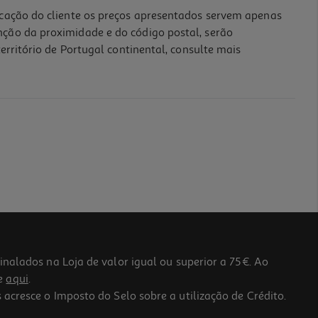
icação do cliente os preços apresentados servem apenas
nção da proximidade e do código postal, serão
erritório de Portugal continental, consulte mais
lados na Loja de valor igual ou superior a 75€. Ao
he
aqui
.
 acresce o Imposto do Selo sobre a utilização de Crédito.