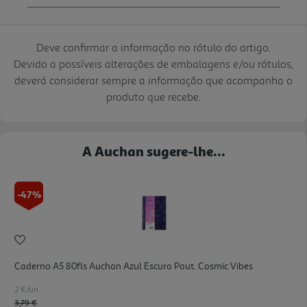
Deve confirmar a informação no rótulo do artigo.
Devido a possíveis alterações de embalagens e/ou rótulos,
deverá considerar sempre a informação que acompanha o
produto que recebe.
A Auchan sugere-lhe...
-47%
Caderno A5 80fls Auchan Azul Escuro Paut. Cosmic Vibes
2 €/un
Price reduced from
to
3,79 €