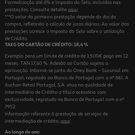
Formalização até 6% e Imposto do Selo, incluídos nas
prestações. Consulte detalhe
aqui
.
Notas Autocol.formas Auchan 40fls Cosmic Vibes
***O valor da primeira prestação depende do dia da
compra, refletindo o cálculo de juros diários. Ao valor das
0.75 €/un
Price reduced from
to
prestações acresce o Imposto do Selo sobre a utilização
0,99 €
0,75 €
de Crédito.
Promoção
TAEG DO CARTÃO DE CRÉDITO: 18,4 %
Exemplo para um limite de crédito de 1.500€ pago em 12
meses. TAN 17,60 %. Adesão ao Cartão sujeita a
aprovação. Informe-se junto do Oney Bank – Sucursal em
Portugal, registado no Banco de Portugal com o nº 881. A
Auchan Retail Portugal, S.A. atua na qualidade de
Intermediário de Crédito a título acessório com
exclusividade, registado no Banco de Portugal com o nº
7952.
Informação referente à prestação de serviços de
intermediação de crédito,
aqui
.
Estojo Auchan C/pendente Love
Ao longo do ano
2.99 €/un