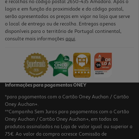
e recolhas no código postal 2650-435 Amadora. Após o
login e em função da proximidade e do código postal,
-16%
serão apresentados os preços em vigor na loja que serve
o local de entrega ou de recolha. Entregas apenas
disponíveis para o território de Portugal continental,
consulte mais informações
aqui
.
Bloco De Notas A6 Auchan 40fls Cosmic Vibes
1 €/un
Price reduced from
to
1,19 €
1,00 €
Promoção
Informações para pagamentos ONEY
*para pagamentos com o Cartão Oney Auchan / Cartão
Oney Auchan+.
**Campanha Sem Juros para pagamentos com o Cartão
Oney Auchan / Cartão Oney Auchan+, em todos os
-24%
produtos assinalados na Loja de valor igual ou superior a
75€. Ao valor da compra acresce Comissão de