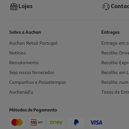
Lojas
Contac
Sobre a Auchan
Entregas
Auchan Retail Portugal
Entrega em c
Pasta C/elastico A4 Auchan Cosmic Vibes
Notícias
Recolha Driv
0.75 €/un
Recrutamento
Recolha Expr
0,75 €
Seja nosso fornecedor
Recolha em L
Campanhas e Passatempos
Recolha num 
Auchan&Eu
Taxas de Ent
Métodos de Pagamento
-33%