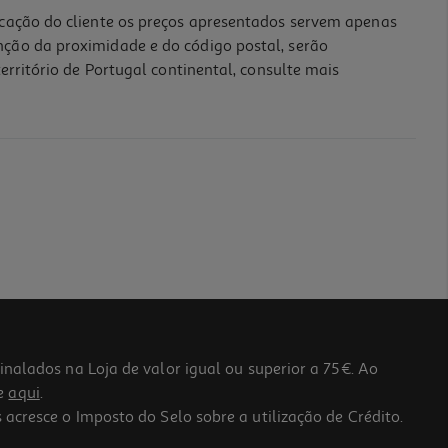
icação do cliente os preços apresentados servem apenas
nção da proximidade e do código postal, serão
erritório de Portugal continental, consulte mais
lados na Loja de valor igual ou superior a 75€. Ao
he
aqui
.
 acresce o Imposto do Selo sobre a utilização de Crédito.