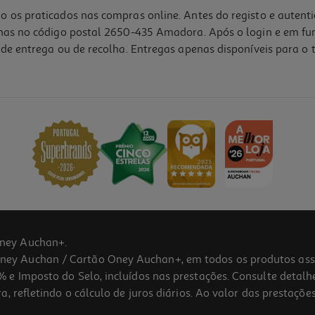
o os praticados nas compras online. Antes do registo e autent
lhas no código postal 2650-435 Amadora. Após o login e em fu
de entrega ou de recolha. Entregas apenas disponíveis para o t
ney Auchan+.
 Auchan / Cartão Oney Auchan+, em todos os produtos assina
 e Imposto do Selo, incluídos nas prestações. Consulte detal
 refletindo o cálculo de juros diários. Ao valor das prestações