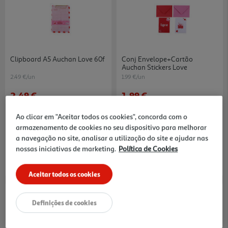
Clipboard A5 Auchan Love 60f
Conj Envelope+cartão
Auchan Stickers Love
2.49 €/un
1.99 €/un
2,49 €
1,99 €
Ao clicar em "Aceitar todos os cookies", concorda com o
armazenamento de cookies no seu dispositivo para melhorar
a navegação no site, analisar a utilização do site e ajudar nas
nossas iniciativas de marketing.
Política de Cookies
Aceitar todos os cookies
Definições de cookies