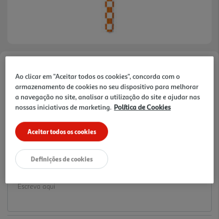
Faça a sua avaliação
Ao clicar em "Aceitar todos os cookies", concorda com o
Ref. / EAN:
3665257746407
armazenamento de cookies no seu dispositivo para melhorar
a navegação no site, analisar a utilização do site e ajudar nas
0.99 €/un
nossas iniciativas de marketing.
Política de Cookies
Aceitar todos os cookies
0,99 €
Definições de cookies
Notas de preparação