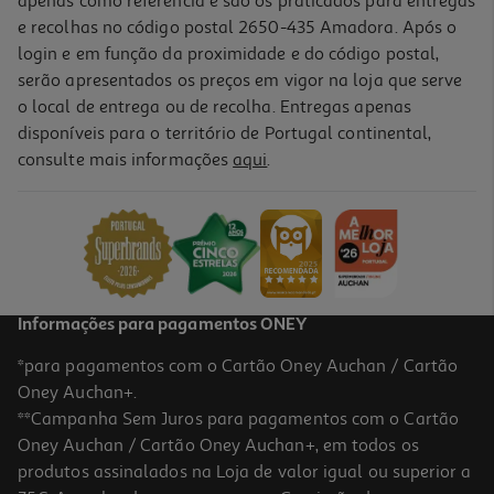
apenas como referência e são os praticados para entregas
e recolhas no código postal 2650-435 Amadora. Após o
login e em função da proximidade e do código postal,
serão apresentados os preços em vigor na loja que serve
o local de entrega ou de recolha. Entregas apenas
disponíveis para o território de Portugal continental,
consulte mais informações
aqui
.
Caneta Retrátil Auchan Tinta Preta Vintage Palette
0.99 €/un
0,99 €
Informações para pagamentos ONEY
*para pagamentos com o Cartão Oney Auchan / Cartão
Oney Auchan+.
**Campanha Sem Juros para pagamentos com o Cartão
Oney Auchan / Cartão Oney Auchan+, em todos os
produtos assinalados na Loja de valor igual ou superior a