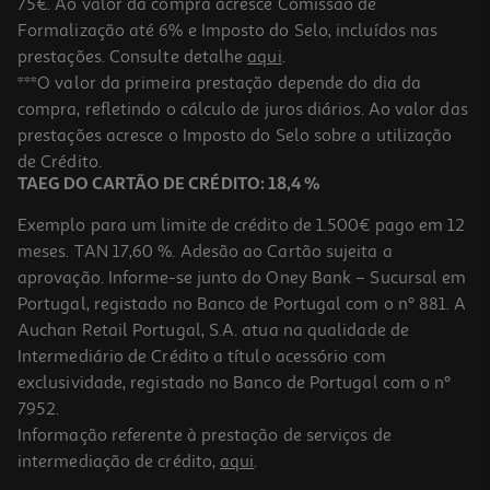
75€. Ao valor da compra acresce Comissão de
Formalização até 6% e Imposto do Selo, incluídos nas
prestações. Consulte detalhe
aqui
.
Conjunto De 3 Canetas Retrátil Auchan Tinta Preta Vintage
***O valor da primeira prestação depende do dia da
Palette
compra, refletindo o cálculo de juros diários. Ao valor das
1.99 €/un
prestações acresce o Imposto do Selo sobre a utilização
1,99 €
de Crédito.
TAEG DO CARTÃO DE CRÉDITO: 18,4 %
Exemplo para um limite de crédito de 1.500€ pago em 12
meses. TAN 17,60 %. Adesão ao Cartão sujeita a
aprovação. Informe-se junto do Oney Bank – Sucursal em
Portugal, registado no Banco de Portugal com o nº 881. A
Auchan Retail Portugal, S.A. atua na qualidade de
Intermediário de Crédito a título acessório com
exclusividade, registado no Banco de Portugal com o nº
7952.
Informação referente à prestação de serviços de
intermediação de crédito,
aqui
.
Lapiseira Auchan Verde Vintage Palette