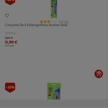
3.0
(1)
Conjunto De 4 Esferográficas Auchan Azul
0.99 €/un
Price reduced from
to
1,69 €
0,99 €
Promoção
-33%