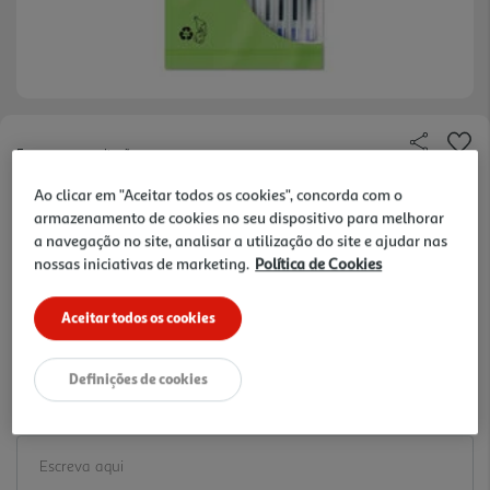
Faça a sua avaliação
Ref. / EAN:
3665257808082
Ao clicar em "Aceitar todos os cookies", concorda com o
armazenamento de cookies no seu dispositivo para melhorar
1.99 €/un
a navegação no site, analisar a utilização do site e ajudar nas
nossas iniciativas de marketing.
Política de Cookies
-33%
Price reduced from
to
2,99 €
Aceitar todos os cookies
1,99 €
Promoção:
de 30/7/2026 a 10/10/2026
Definições de cookies
Notas de preparação