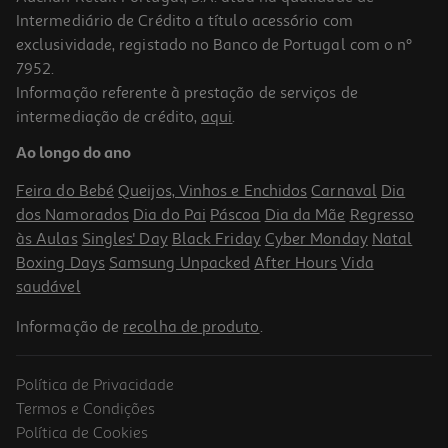
Intermediário de Crédito a título acessório com
exclusividade, registado no Banco de Portugal com o nº
7952.
Informação referente à prestação de serviços de
intermediação de crédito,
aqui
.
Esferográfica Auchan Infantil Modelos Sortidos
Ao longo do ano
0.99 €/un
Feira do Bebé
Queijos, Vinhos e Enchidos
Carnaval
Dia
0,99 €
dos Namorados
Dia do Pai
Páscoa
Dia da Mãe
Regresso
às Aulas
Singles' Day
Black Friday
Cyber Monday
Natal
Boxing Days
Samsung Unpacked
After Hours
Vida
saudável
Informação de
recolha de produto
.
Política de Privacidade
-18%
Termos e Condições
Política de Cookies