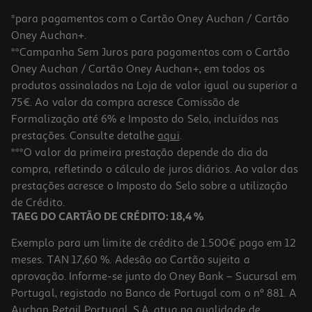
*para pagamentos com o Cartão Oney Auchan / Cartão
Oney Auchan+.
**Campanha Sem Juros para pagamentos com o Cartão
Oney Auchan / Cartão Oney Auchan+, em todos os
produtos assinalados na Loja de valor igual ou superior a
75€. Ao valor da compra acresce Comissão de
Formalização até 6% e Imposto do Selo, incluídos nas
prestações. Consulte detalhe
aqui
.
Esferográfica Silicone Auchan Azul Cores Sortidas
***O valor da primeira prestação depende do dia da
compra, refletindo o cálculo de juros diários. Ao valor das
1.49 €/un
prestações acresce o Imposto do Selo sobre a utilização
1,49 €
de Crédito.
TAEG DO CARTÃO DE CRÉDITO: 18,4 %
Exemplo para um limite de crédito de 1.500€ pago em 12
meses. TAN 17,60 %. Adesão ao Cartão sujeita a
aprovação. Informe-se junto do Oney Bank – Sucursal em
Portugal, registado no Banco de Portugal com o nº 881. A
Auchan Retail Portugal, S.A. atua na qualidade de