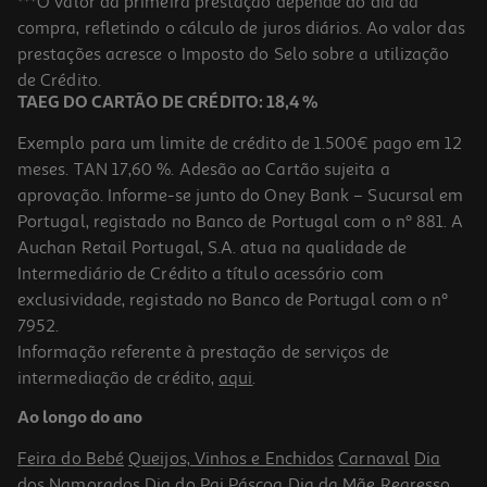
***O valor da primeira prestação depende do dia da
compra, refletindo o cálculo de juros diários. Ao valor das
0.99 €/un
Price reduced from
to
prestações acresce o Imposto do Selo sobre a utilização
1,79 €
0,99 €
de Crédito.
Promoção
TAEG DO CARTÃO DE CRÉDITO: 18,4 %
Exemplo para um limite de crédito de 1.500€ pago em 12
meses. TAN 17,60 %. Adesão ao Cartão sujeita a
aprovação. Informe-se junto do Oney Bank – Sucursal em
Portugal, registado no Banco de Portugal com o nº 881. A
Auchan Retail Portugal, S.A. atua na qualidade de
Intermediário de Crédito a título acessório com
exclusividade, registado no Banco de Portugal com o nº
7952.
Informação referente à prestação de serviços de
intermediação de crédito,
aqui
.
Esferográfica Cristal Fine Bic Azul 4 Unidades
Ao longo do ano
2.29 €/un
2,29 €
Feira do Bebé
Queijos, Vinhos e Enchidos
Carnaval
Dia
dos Namorados
Dia do Pai
Páscoa
Dia da Mãe
Regresso