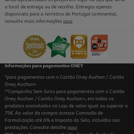
o local de entrega ou de recolha. Entregas apenas
disponíveis para o território de Portugal continental,
3.0
(1)
consulte mais informações
aqui
.
Conjunto De 4 Esferográficas Auchan Azul
0.99 €/un
Price reduced from
to
1,69 €
0,99 €
Promoção
Informações para pagamentos ONEY
*para pagamentos com o Cartão Oney Auchan / Cartão
Oney Auchan+.
**Campanha Sem Juros para pagamentos com o Cartão
Oney Auchan / Cartão Oney Auchan+, em todos os
-45%
produtos assinalados na Loja de valor igual ou superior a
75€. Ao valor da compra acresce Comissão de
Formalização até 6% e Imposto do Selo, incluídos nas
prestações. Consulte detalhe
aqui
.
3.0
(1)
Conjunto De 4 Esferográficas Auchan Cores Sortidas