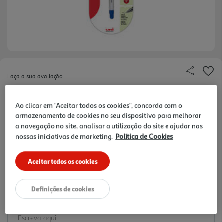
Faça a sua avaliação
Ref. / EAN:
5605319013021
Ao clicar em "Aceitar todos os cookies", concorda com o
1.99 €/un
armazenamento de cookies no seu dispositivo para melhorar
a navegação no site, analisar a utilização do site e ajudar nas
-13%
nossas iniciativas de marketing.
Política de Cookies
Price reduced from
to
2,29 €
1,99 €
Aceitar todos os cookies
Promoção:
de 30/7/2026 a 10/10/2026
Definições de cookies
Notas de preparação