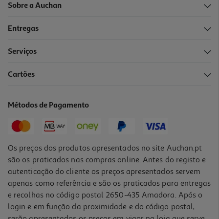
Sobre a Auchan
Entregas
-45%
Serviços
5.0
(1)
Cartões
Conjunto De 4 Esferográficas Auchan Preto
0.99 €/un
Métodos de Pagamento
Price reduced from
to
1,79 €
0,99 €
Promoção
Os preços dos produtos apresentados no site Auchan.pt
são os praticados nas compras online. Antes do registo e
autenticação do cliente os preços apresentados servem
apenas como referência e são os praticados para entregas
e recolhas no código postal 2650-435 Amadora. Após o
login e em função da proximidade e do código postal,
-41%
serão apresentados os preços em vigor na loja que serve