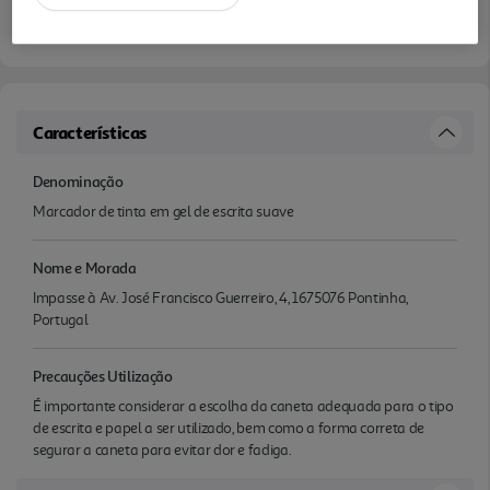
Características
Denominação
Marcador de tinta em gel de escrita suave
Nome e Morada
Impasse à Av. José Francisco Guerreiro, 4, 1675076 Pontinha,
Portugal
Precauções Utilização
É importante considerar a escolha da caneta adequada para o tipo
de escrita e papel a ser utilizado, bem como a forma correta de
segurar a caneta para evitar dor e fadiga.