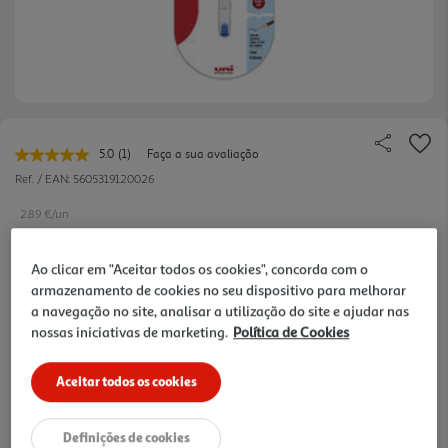
5.0
(1)
Faça a sua avaliação
Leu
uma
Ref. / EAN:
5605319120026
avaliação.
Link
2.89 €/un
para
a
mesma
Ao clicar em "Aceitar todos os cookies", concorda com o
página.
armazenamento de cookies no seu dispositivo para melhorar
2,89 €
a navegação no site, analisar a utilização do site e ajudar nas
nossas iniciativas de marketing.
Política de Cookies
Notas de preparação
Aceitar todos os cookies
Definições de cookies