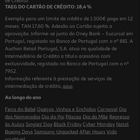
de Crédito.
TAEG DO CARTÃO DE CRÉDITO: 18,4 %
Exemplo para um limite de crédito de 1.500€ pago em 12
meses. TAN 17,60 %. Adesão ao Cartão sujeita a
aprovação. Informe-se junto do Oney Bank – Sucursal em
Portugal, registado no Banco de Portugal com o nº 881. A
Auchan Retail Portugal, S.A. atua na qualidade de
Intermediário de Crédito a título acessório com
exclusividade, registado no Banco de Portugal com o nº
7952.
Informação referente à prestação de serviços de
5.0
(1)
intermediação de crédito,
aqui
.
Esferográfica Uni-Ball Signo Um-120 Gel Preto
Ao longo do ano
2.89 €/un
Feira do Bebé
Queijos, Vinhos e Enchidos
Carnaval
Dia
2,89 €
dos Namorados
Dia do Pai
Páscoa
Dia da Mãe
Regresso
às Aulas
Singles' Day
Black Friday
Cyber Monday
Natal
Boxing Days
Samsung Unpacked
After Hours
Vida
saudável