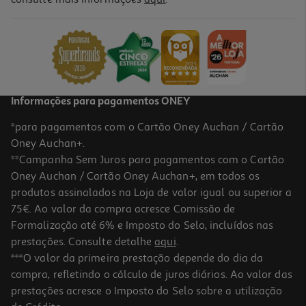
Esferográfica Uni-Ball Signo Um-120 Gel Pastel Cores Sortidas
2.89 €/un
2,89 €
Informações para pagamentos ONEY
*para pagamentos com o Cartão Oney Auchan / Cartão
Oney Auchan+.
**Campanha Sem Juros para pagamentos com o Cartão
Oney Auchan / Cartão Oney Auchan+, em todos os
produtos assinalados na Loja de valor igual ou superior a
75€. Ao valor da compra acresce Comissão de
Formalização até 6% e Imposto do Selo, incluídos nas
prestações. Consulte detalhe
aqui
.
5.0
(1)
Esferográfica Uni-Ball Signo Um-120 Gel Prateado
***O valor da primeira prestação depende do dia da
compra, refletindo o cálculo de juros diários. Ao valor das
2.99 €/un
prestações acresce o Imposto do Selo sobre a utilização
2,99 €