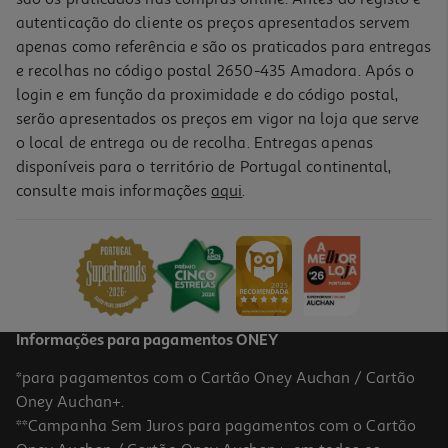
autenticação do cliente os preços apresentados servem
apenas como referência e são os praticados para entregas
e recolhas no código postal 2650-435 Amadora. Após o
login e em função da proximidade e do código postal,
serão apresentados os preços em vigor na loja que serve
o local de entrega ou de recolha. Entregas apenas
disponíveis para o território de Portugal continental,
4.5
(4)
consulte mais informações
aqui
.
Recargas Esferográfica Apagável Pilot Frixion Tinta Azul 3
Unidades
4.99 €/un
4,99 €
Informações para pagamentos ONEY
*para pagamentos com o Cartão Oney Auchan / Cartão
Oney Auchan+.
**Campanha Sem Juros para pagamentos com o Cartão