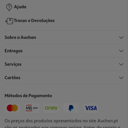
Promoção
Ajuda
Trocas e Devoluções
Sobre a Auchan
Entregas
Serviços
Cartões
Conjunto De 24 Recargas Para Caneta Auchan Azul
1.49 €/un
Métodos de Pagamento
1,49 €
Os preços dos produtos apresentados no site Auchan.pt
são os praticados nas compras online. Antes do registo e